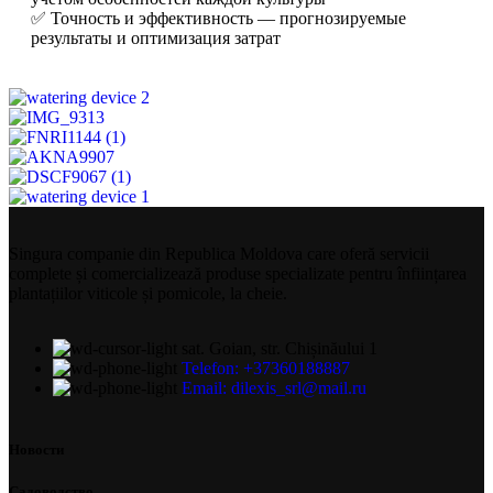
✅ Точность и эффективность — прогнозируемые
результаты и оптимизация затрат
Singura companie din Republica Moldova care oferă servicii
complete și comercializează produse specializate pentru înființarea
plantațiilor viticole și pomicole, la cheie.
sat. Goian, str. Chișinăului 1
Telefon: +37360188887
Email: dilexis_srl@mail.ru
Новости
Садоводство