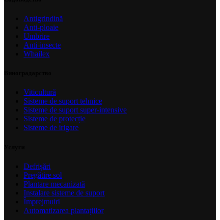
Antigrindină
Anti-ploaie
Umbrire
Anti-insecte
Whailex
Виноградарство
Viticultură
Sisteme de suport tehnice
Sisteme de suport super-intensive
Sisteme de protecție
Sisteme de irigare
Услуги
Defrișări
Pregătire sol
Plantare mecanizată
Instalare sisteme de suport
Împrejmuiri
Automatizarea plantațiilor