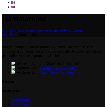
Пальпаторы
Home
Сельскохозяйственная техника
Междурядная
обработка
Пальпаторы
Singura companie din Republica Moldova care oferă servicii
complete și comercializează produse specializate pentru înființarea
plantațiilor viticole și pomicole, la cheie.
sat. Goian, str. Chișinăului 1
Telefon: +37360188887
Email: dilexis_srl@mail.ru
Новости
Садоводство
Antigrindină
Anti-ploaie