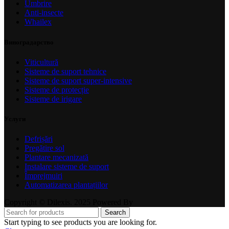
Umbrire
Anti-insecte
Whailex
Виноградарство
Viticultură
Sisteme de suport tehnice
Sisteme de suport super-intensive
Sisteme de protecție
Sisteme de irigare
Услуги
Defrișări
Pregătire sol
Plantare mecanizată
Instalare sisteme de suport
Împrejmuiri
Automatizarea plantațiilor
Copyright © Dilexis. 2025 Powered By
Search
Start typing to see products you are looking for.