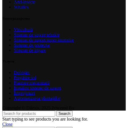
Anti-insecte
Whailex
Виноградарство
Viticultură
Sisteme de suport tehnice
Sisteme de suport super-intensive
Sisteme de protecție
Sisteme de irigare
Услуги
Defrișări
Pregătire sol
Plantare mecanizată
Instalare sisteme de suport
Împrejmuiri
Automatizarea plantațiilor
Copyright © Dilexis. 2025 Powered By
Search
Start typing to see products you are looking for.
Close