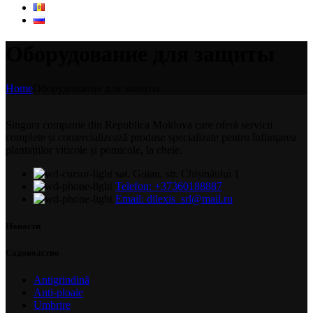
Оборудование для защиты
Home
Оборудование для защиты
Singura companie din Republica Moldova care oferă servicii
complete și comercializează produse specializate pentru înființarea
plantațiilor viticole și pomicole, la cheie.
sat. Goian, str. Chișinăului 1
Telefon: +37360188887
Email: dilexis_srl@mail.ru
Новости
Садоводство
Antigrindină
Anti-ploaie
Umbrire