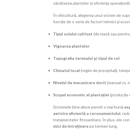
sănătatea plantelor și eficiența operațiunilo
În viticultură, alegerea unui sistem de sup
funcție de o serie de factori tehnici și eco
Tipul soiului cultivat
(de masă sau pentru
Vigoarea plantelor
Topografia terenului și tipul de sol
Climatul local
(regim de precipitații, temp
Nivelul de mecanizare dorit
(manual vs. 
Scopul economic al plantației
(producție 
Sistemele bine alese permit o mai bună
exp
aerisire eficientă a coronamentului
, red
tratamentelor fitosanitare. În plus, ele con
mici de întreținere
pe termen lung.