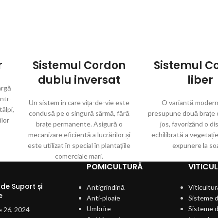
r
Sistemul Cordon
Sistemul C
dublu inversat
liber
argă
într-
Un sistem în care vița-de-vie este
O variantă modern
âlpi,
condusă pe o singură sârmă, fără
presupune două brațe o
ilor
brațe permanente. Asigură o
jos, favorizând o di
mecanizare eficientă a lucrărilor și
echilibrată a vegetație
este utilizat în special în plantațiile
expunere la so
comerciale mari.
POMICULTURĂ
VITICU
de Suport și
Antigrindină
Viticultur
e
Anti-ploaie
Sisteme d
Umbrire
Sisteme d
e 26, 2024