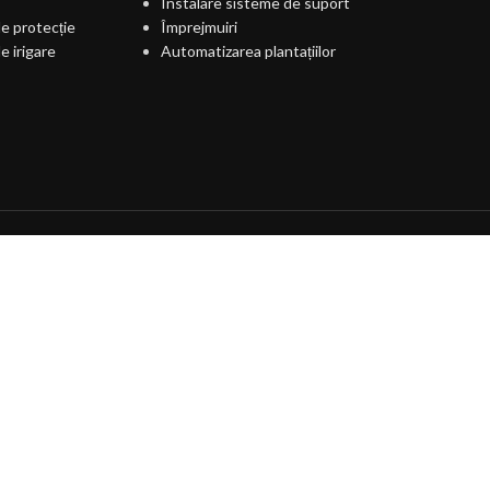
Instalare sisteme de suport
e protecție
Împrejmuiri
e irigare
Automatizarea plantațiilor