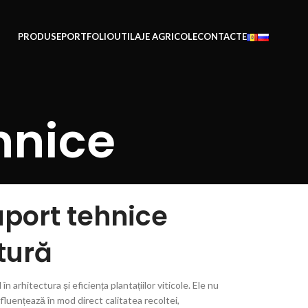
PRODUSE
PORTFOLIO
UTILAJE AGRICOLE
CONTACTE
hnice
port tehnice
ltură
n arhitectura și eficiența plantațiilor viticole. Ele nu
nfluențează în mod direct calitatea recoltei,