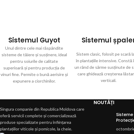
Sistemul Guyot
Sistemul șpale
Unul dintre cele mai răspândite
Sistem clasic, folosit pe scară l
sisteme de tăiere și susținere, ideal
în plantațiile intensive. Constă 
pentru soiurile de calitate
un rând de sârme susținute de st
superioară și pentru producția de
care ghidează creșterea lăstar
vinuri fine. Permite o bună aerisire și
verticali.
expunere a ciorchinilor.
NOUTĂȚI
Singura companie din Republica Moldova care
Sisteme 
oferă servicii complete și comercializează
Protecți
produse specializate pentru înființarea
plantațiilor viticole și pomicole, la cheie.
octombri