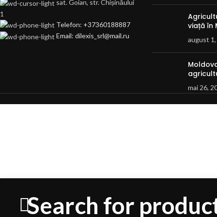
sat. Goian, str. Chișinăului
1
Agricul
Telefon: +37360188887
viață în
Email: dilexis_srl@mail.ru
august 1,
Moldova
agricult
mai 26, 2