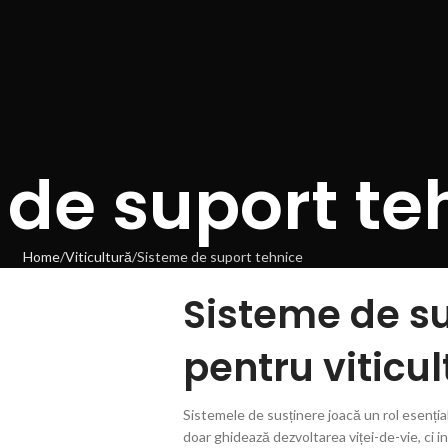
 de suport te
Home
Viticultură
Sisteme de suport tehnice
Sisteme de su
pentru viticu
Sistemele de susținere joacă un rol esențial î
doar ghidează dezvoltarea viței-de-vie, ci i