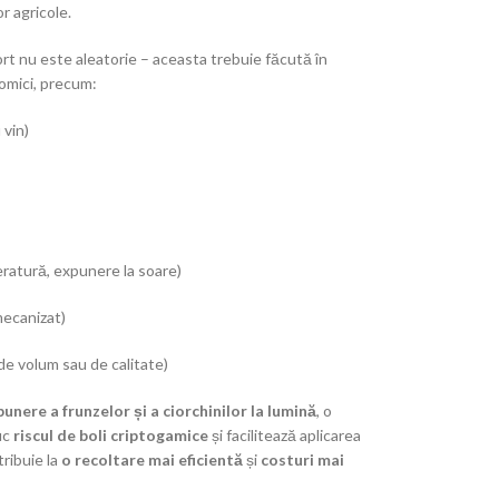
r agricole.
ort nu este aleatorie – aceasta trebuie făcută în
nomici, precum:
 vin)
eratură, expunere la soare)
mecanizat)
de volum sau de calitate)
unere a frunzelor și a ciorchinilor la lumină
, o
uc
riscul de boli criptogamice
și facilitează aplicarea
tribuie la
o recoltare mai eficientă
și
costuri mai