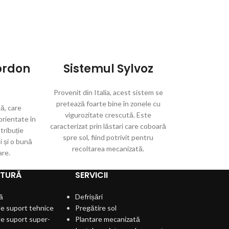
ordon
Sistemul Sylvoz
Provenit din Italia, acest sistem se
pretează foarte bine în zonele cu
ă, care
vigurozitate crescută. Este
rientate în
caracterizat prin lăstari care coboară
stribuție
spre sol, fiind potrivit pentru
i și o bună
recoltarea mecanizată.
are.
LTURĂ
SERVICII
ă
Defrișări
e suport tehnice
Pregătire sol
e suport super-
Plantare mecanizată