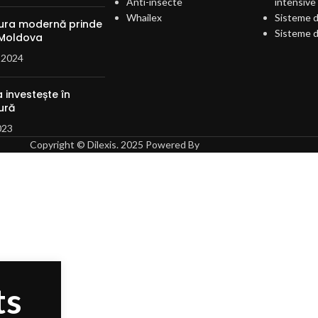
Anti-insecte
intensive
Whailex
Sisteme d
tura modernă prinde
Sisteme d
 Moldova
 2024
 investește în
ură
023
Copyright © Dilexis. 2025 Powered By