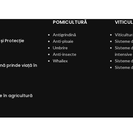
POMICULTURĂ
VITICU
Antigrindină
Viticultur
și Protecție
Anti-ploaie
Sisteme d
Umbrire
Sisteme d
Anti-insecte
intensive
Whailex
Sisteme d
ă prinde viață în
Sisteme d
 în agricultură