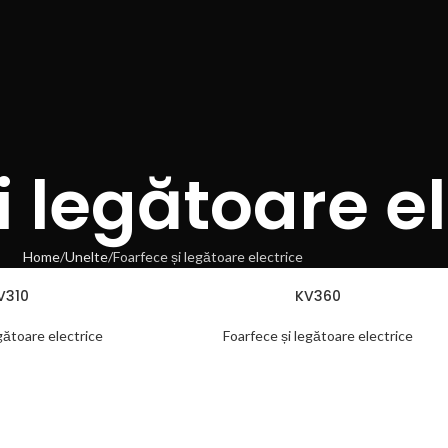
i legătoare e
Home
Unelte
Foarfece și legătoare electrice
V310
KV360
gătoare electrice
Foarfece și legătoare electrice