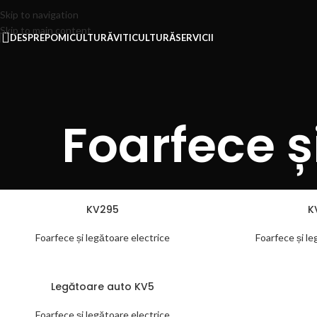
Skip to navigation
Skip to main content
DESPRE
POMICULTURĂ
VITICULTURĂ
SERVICII
Foarfece ș
KV295
K
Foarfece și legătoare electrice
Foarfece și le
Legătoare auto KV5
Foarfece și legătoare electrice