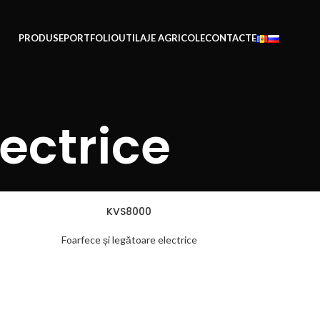
PRODUSE
PORTFOLIO
UTILAJE AGRICOLE
CONTACTE
lectrice
KVS8000
Foarfece și legătoare electrice