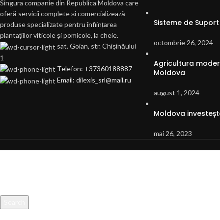
Singura companie din Republica Moldova care
oferă servicii complete și comercializează
Sisteme de Suport 
produse specializate pentru înființarea
plantațiilor viticole și pomicole, la cheie.
octombrie 26, 2024
sat. Goian, str. Chișinăului
1
Agricultura modern
Telefon: +37360188887
Moldova
Email: dilexis_srl@mail.ru
august 1, 2024
Moldova investește
mai 26, 2023
Search
Start typing to see products you are looking for.