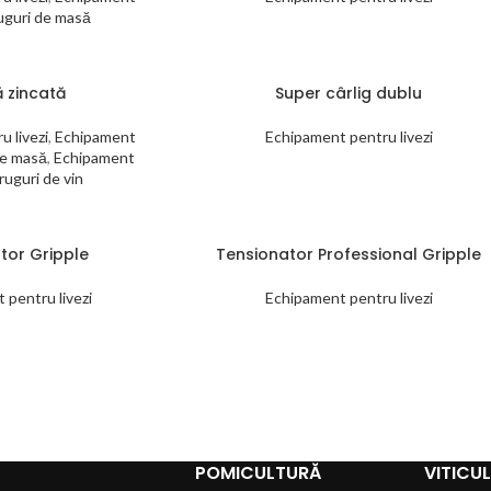
uguri de masă
 zincată
Super cârlig dublu
 livezi
,
Echipament
Echipament pentru livezi
de masă
,
Echipament
ruguri de vin
tor Gripple
Tensionator Professional Gripple
 pentru livezi
Echipament pentru livezi
POMICULTURĂ
VITICU