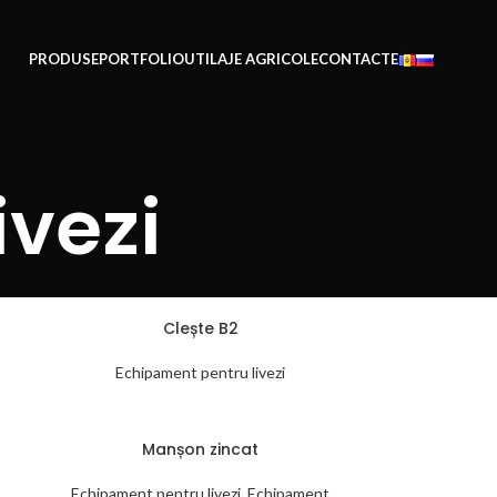
PRODUSE
PORTFOLIO
UTILAJE AGRICOLE
CONTACTE
ivezi
Clește B2
Echipament pentru livezi
Manșon zincat
Echipament pentru livezi
,
Echipament