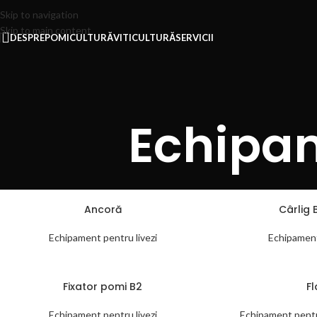
Skip to navigation
Skip to main content
DESPRE
POMICULTURĂ
VITICULTURĂ
SERVICII
Echipam
Ancoră
Cârlig
Echipament pentru livezi
Echipament
Fixator pomi B2
F
Echipament pentru livezi
Echipament pentru