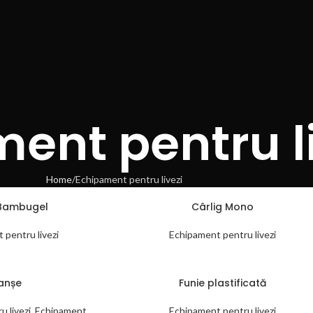
ent pentru l
Home
Echipament pentru livezi
 Bambugel
Cârlig Mono
 pentru livezi
Echipament pentru livezi
lanșe
Funie plastificată
 livezi
,
Echipament
Echipament pentru livezi