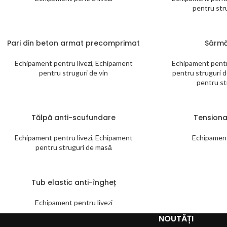
pentru str
Pari din beton armat precomprimat
Sârmă
Echipament pentru livezi
,
Echipament
Echipament pentru
pentru struguri de vin
pentru struguri 
pentru st
Tălpă anti-scufundare
Tensiona
Echipament pentru livezi
,
Echipament
Echipament
pentru struguri de masă
Tub elastic anti-îngheț
Echipament pentru livezi
NOUTĂȚI