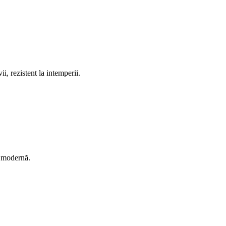
ii, rezistent la intemperii.
ă modernă.