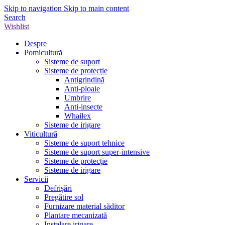
Skip to navigation
Skip to main content
Search
Wishlist
Despre
Pomicultură
Sisteme de suport
Sisteme de protecție
Antigrindină
Anti-ploaie
Umbrire
Anti-insecte
Whailex
Sisteme de irigare
Viticultură
Sisteme de suport tehnice
Sisteme de suport super-intensive
Sisteme de protecție
Sisteme de irigare
Servicii
Defrișări
Pregătire sol
Furnizare material săditor
Plantare mecanizată
Instalare irigare