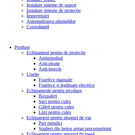
Instalare sisteme de suport
Instalare sisteme de protecție
Împrejmuiri
Automatizarea plantațiilor
Consultanță
Produse
Echipament pentru de protecție
Antigrindină
Anti-ploaie
Anti-insecte
Unelte
Foarfece manuale
Foarfece și legătoare electrice
Echipamente pentru recoltare
Boxpaleți
Saci pentru cules
Găleți pentru cules
Lăzi pentru cules
Echipament pentru struguri de vin
Pari metalici
Șpalieri din beton armat precomprimat
Echipament pentru struguri de masă