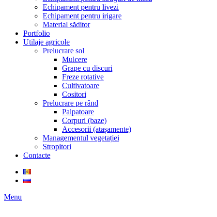
Echipament pentru livezi
Echipament pentru irigare
Material săditor
Portfolio
Utilaje agricole
Prelucrare sol
Mulcere
Grape cu discuri
Freze rotative
Cultivatoare
Cositori
Prelucrare pe rând
Palpatoare
Corpuri (baze)
Accesorii (atașamente)
Managementul vegetației
Stropitori
Contacte
Menu