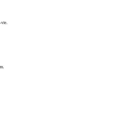
-vie.
mm.
.