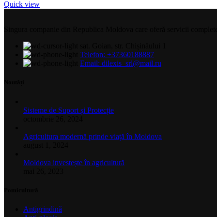
Quick view
Singura companie din Republica Moldova care oferă servicii complete și 
sat. Goian, str. Chișinăului 1
Telefon: +37360188887
Email: dilexis_srl@mail.ru
Noutăți
Sisteme de Suport și Protecție
octombrie 26, 2024
Agricultura modernă prinde viață în Moldova
august 1, 2024
Moldova investește în agricultură
mai 26, 2023
Pomicultură
Antigrindină