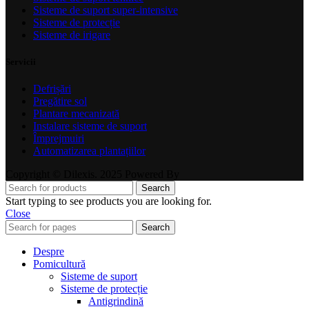
Sisteme de suport super-intensive
Sisteme de protecție
Sisteme de irigare
Servicii
Defrișări
Pregătire sol
Plantare mecanizată
Instalare sisteme de suport
Împrejmuiri
Automatizarea plantațiilor
Copyright © Dilexis. 2025 Powered By
Search
Start typing to see products you are looking for.
Close
Search
Despre
Pomicultură
Sisteme de suport
Sisteme de protecție
Antigrindină