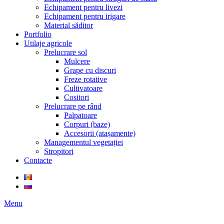
Echipament pentru livezi
Echipament pentru irigare
Material săditor
Portfolio
Utilaje agricole
Prelucrare sol
Mulcere
Grape cu discuri
Freze rotative
Cultivatoare
Cositori
Prelucrare pe rând
Palpatoare
Corpuri (baze)
Accesorii (atașamente)
Managementul vegetației
Stropitori
Contacte
Menu