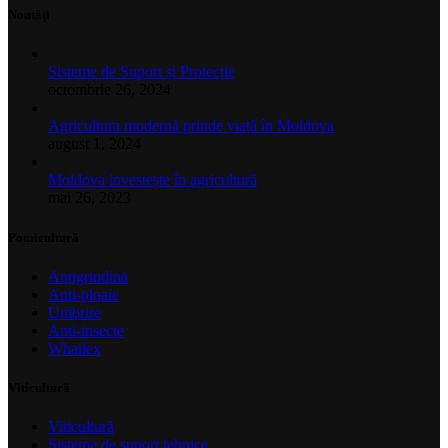
Noutăți
Sisteme de Suport și Protecție
octombrie 26, 2024
Agricultura modernă prinde viață în Moldova
august 1, 2024
Moldova investește în agricultură
mai 26, 2023
Pomicultură
Antigrindină
Anti-ploaie
Umbrire
Anti-insecte
Whailex
Viticultură
Viticultură
Sisteme de suport tehnice