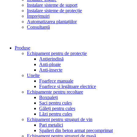
Instalare sisteme de suport
Instalare sisteme de protecție
Împrejmuiri
Automatizarea plantațiilor
Consultanță
Produse
Echipament pentru de protecție
Antigrindină
Anti-ploaie
Anti-insecte
Unelte
Foarfece manuale
Foarfece și legătoare electrice
Echipamente pentru recoltare
Boxpaleți
Saci pentru cules
Găleți pentru cules
Lăzi pentru cules
Echipament pentru struguri de vin
Pari metalici
Șpalieri din beton armat precomprimat
Echipament pentru struguri de masă