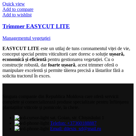
Quick view
Add to compare
Add to wishlist
Trimmer EASYCUT LITE
Managementul vegetației
EASYCUT LITE
este un utilaj de tuns coronamentul viței de vie,
conceput special pentru viticultorii care doresc o soluție
ușoară,
economică și eficientă
pentru gestionarea vegetației. Cu o
construcție robustă, dar
foarte ușoară
, acest trimmer oferă o
manipulare excelentă și permite tăierea precisă a lăstarilor fără a
solicita tractorul în exces.
Singura companie din Republica Moldova care oferă servicii
complete și comercializează produse specializate pentru înființarea
plantațiilor viticole și pomicole, la cheie.
sat. Goian, str. Chișinăului 1
Telefon: +37360188887
Email: dilexis_srl@mail.ru