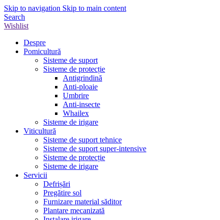
Skip to navigation
Skip to main content
Search
Wishlist
Despre
Pomicultură
Sisteme de suport
Sisteme de protecție
Antigrindină
Anti-ploaie
Umbrire
Anti-insecte
Whailex
Sisteme de irigare
Viticultură
Sisteme de suport tehnice
Sisteme de suport super-intensive
Sisteme de protecție
Sisteme de irigare
Servicii
Defrișări
Pregătire sol
Furnizare material săditor
Plantare mecanizată
Instalare irigare