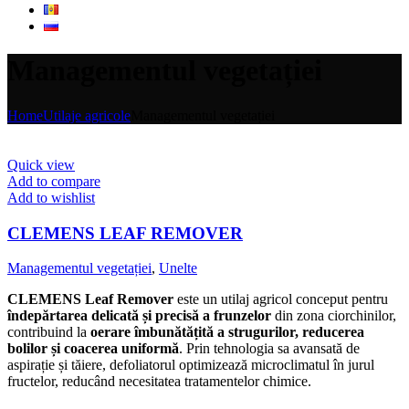
Managementul vegetației
Home
Utilaje agricole
Managementul vegetației
Quick view
Add to compare
Add to wishlist
CLEMENS LEAF REMOVER
Managementul vegetației
,
Unelte
CLEMENS Leaf Remover
este un utilaj agricol conceput pentru
îndepărtarea delicată și precisă a frunzelor
din zona ciorchinilor,
contribuind la
oerare îmbunătățită a strugurilor, reducerea
bolilor și coacerea uniformă
. Prin tehnologia sa avansată de
aspirație și tăiere, defoliatorul optimizează microclimatul în jurul
fructelor, reducând necesitatea tratamentelor chimice.