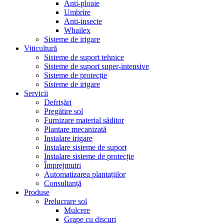
Anti-ploaie
Umbrire
Anti-insecte
Whailex
Sisteme de irigare
Viticultură
Sisteme de suport tehnice
Sisteme de suport super-intensive
Sisteme de protecție
Sisteme de irigare
Servicii
Defrișări
Pregătire sol
Furnizare material săditor
Plantare mecanizată
Instalare irigare
Instalare sisteme de suport
Instalare sisteme de protecție
Împrejmuiri
Automatizarea plantațiilor
Consultanță
Produse
Prelucrare sol
Mulcere
Grape cu discuri