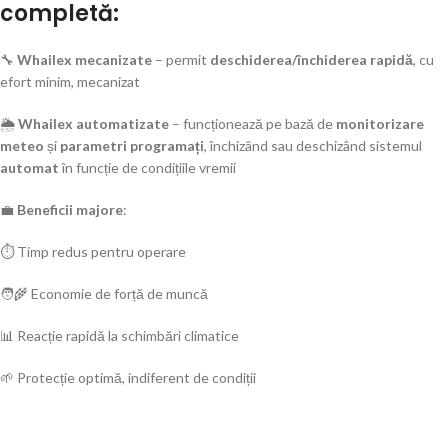
completă:
🔧
Whailex mecanizate
– permit
deschiderea/închiderea rapidă
, cu
efort minim, mecanizat
🌦️
Whailex automatizate
– funcționează pe bază de
monitorizare
meteo
și
parametri programați
, închizând sau deschizând sistemul
automat
în funcție de condițiile vremii
💼
Beneficii majore
:
⏱️ Timp redus pentru operare
🧑‍🌾 Economie de forță de muncă
📊 Reacție rapidă la schimbări climatice
🌱 Protecție optimă, indiferent de condiții