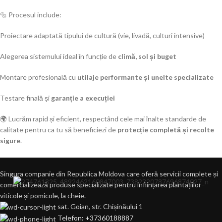
🔩 Procesul include:
Proiectare adaptată tipului de cultură (vie, livadă, culturi intensive)
Alegerea sistemului ideal în funcție de
climă, sol și buget
Montare profesională cu
utilaje performante și unelte specializate
Testare finală și
garanție a execuției
🌍 Lucrăm rapid și eficient, respectând cele mai înalte standarde de
calitate pentru ca tu să beneficiezi de
protecție completă și recolte
sigure
.
Singura companie din Republica Moldova care oferă servicii complete și
comercializează produse specializate pentru înființarea plantațiilor
viticole și pomicole, la cheie.
sat. Goian, str. Chișinăului 1
Telefon: +37360188887