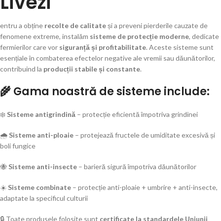
Livezi
entru a obține
recolte de calitate
și a preveni pierderile cauzate de
fenomene extreme, instalăm
sisteme de protecție moderne
, dedicate
fermierilor care vor
siguranță și profitabilitate
. Aceste sisteme sunt
esențiale în combaterea efectelor negative ale vremii sau dăunătorilor,
contribuind la
producții stabile și constante
.
🌾 Gama noastră de sisteme include:
❄️
Sisteme antigrindină
– protecție eficientă împotriva grindinei
🌧️
Sisteme anti-ploaie
– protejează fructele de umiditate excesivă și
boli fungice
🐝
Sisteme anti-insecte
– barieră sigură împotriva dăunătorilor
☀️
Sisteme combinate
– protecție anti-ploaie + umbrire + anti-insecte,
adaptate la specificul culturii
🔒 Toate produsele folosite sunt
certificate la standardele Uniunii