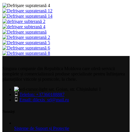
Singura companie din Republica Moldova care oferă servicii
complete și comercializează produse specializate pentru înființarea
plantațiilor viticole și pomicole, la cheie.
sat. Goian, str. Chișinăului 1
Telefon: +37360188887
Email: dilexis_srl@mail.ru
Noutăți
Sisteme de Suport și Protecție