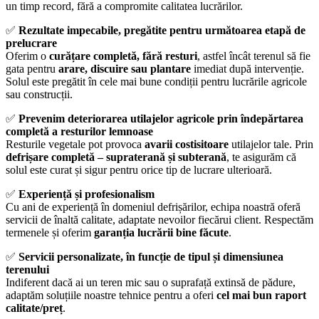
un timp record, fără a compromite calitatea lucrărilor.
✅
Rezultate impecabile, pregătite pentru următoarea etapă de
prelucrare
Oferim o
curățare completă, fără resturi
, astfel încât terenul să fie
gata pentru
arare, discuire sau plantare
imediat după intervenție.
Solul este pregătit în cele mai bune condiții pentru lucrările agricole
sau construcții.
✅
Prevenim deteriorarea utilajelor agricole prin îndepărtarea
completă a resturilor lemnoase
Resturile vegetale pot provoca
avarii costisitoare
utilajelor tale. Prin
defrișare completă – supraterană și subterană
, te asigurăm că
solul este curat și sigur pentru orice tip de lucrare ulterioară.
✅
Experiență și profesionalism
Cu ani de experiență în domeniul defrișărilor, echipa noastră oferă
servicii de înaltă calitate, adaptate nevoilor fiecărui client. Respectăm
termenele și oferim
garanția lucrării bine făcute
.
✅
Servicii personalizate, în funcție de tipul și dimensiunea
terenului
Indiferent dacă ai un teren mic sau o suprafață extinsă de pădure,
adaptăm soluțiile noastre tehnice pentru a oferi
cel mai bun raport
calitate/preț
.