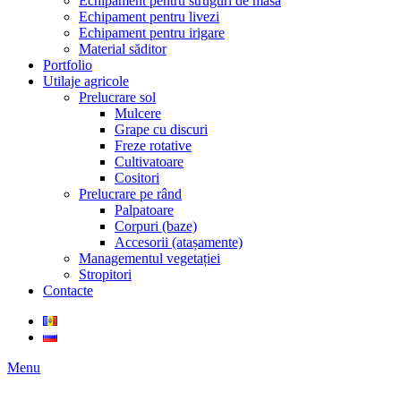
Echipament pentru struguri de masă
Echipament pentru livezi
Echipament pentru irigare
Material săditor
Portfolio
Utilaje agricole
Prelucrare sol
Mulcere
Grape cu discuri
Freze rotative
Cultivatoare
Cositori
Prelucrare pe rând
Palpatoare
Corpuri (baze)
Accesorii (atașamente)
Managementul vegetației
Stropitori
Contacte
Menu