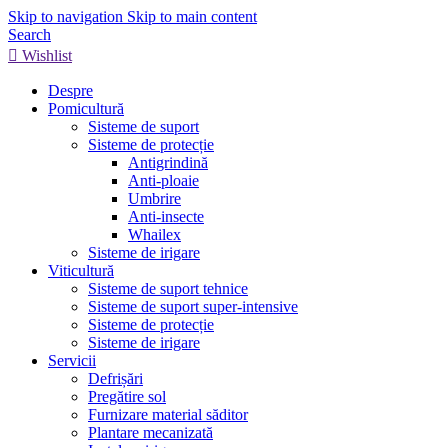
Skip to navigation
Skip to main content
Search
Wishlist
Despre
Pomicultură
Sisteme de suport
Sisteme de protecție
Antigrindină
Anti-ploaie
Umbrire
Anti-insecte
Whailex
Sisteme de irigare
Viticultură
Sisteme de suport tehnice
Sisteme de suport super-intensive
Sisteme de protecție
Sisteme de irigare
Servicii
Defrișări
Pregătire sol
Furnizare material săditor
Plantare mecanizată