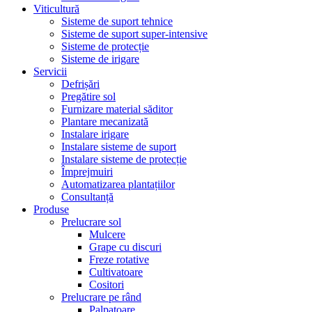
Viticultură
Sisteme de suport tehnice
Sisteme de suport super-intensive
Sisteme de protecție
Sisteme de irigare
Servicii
Defrișări
Pregătire sol
Furnizare material săditor
Plantare mecanizată
Instalare irigare
Instalare sisteme de suport
Instalare sisteme de protecție
Împrejmuiri
Automatizarea plantațiilor
Consultanță
Produse
Prelucrare sol
Mulcere
Grape cu discuri
Freze rotative
Cultivatoare
Cositori
Prelucrare pe rând
Palpatoare