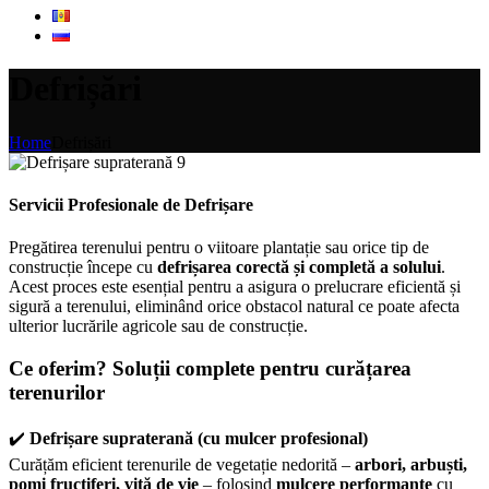
Defrișări
Home
Defrișări
Servicii Profesionale de Defrișare
Pregătirea terenului pentru o viitoare plantație sau orice tip de
construcție începe cu
defrișarea corectă și completă a solului
.
Acest proces este esențial pentru a asigura o prelucrare eficientă și
sigură a terenului, eliminând orice obstacol natural ce poate afecta
ulterior lucrările agricole sau de construcție.
Ce oferim? Soluții complete pentru curățarea
terenurilor
✔️
Defrișare supraterană (cu mulcer profesional)
Curățăm eficient terenurile de vegetație nedorită –
arbori, arbuști,
pomi fructiferi, viță de vie
– folosind
mulcere performante
cu