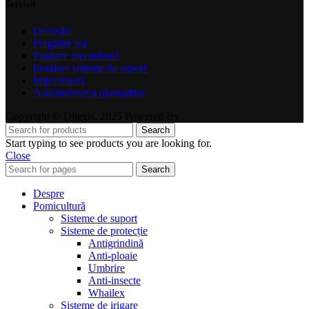
Servicii
Defrișări
Pregătire sol
Plantare mecanizată
Instalare sisteme de suport
Împrejmuiri
Automatizarea plantațiilor
Copyright © Dilexis. 2025 Powered By
Search
Start typing to see products you are looking for.
Close
Search
Despre
Pomicultură
Sisteme de suport
Sisteme de protecție
Antigrindină
Anti-ploaie
Umbrire
Anti-insecte
Whailex
Sisteme de irigare