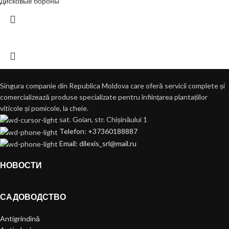
Дисковые бороны
Singura companie din Republica Moldova care oferă servicii complete și
comercializează produse specializate pentru înființarea plantațiilor
viticole și pomicole, la cheie.
sat. Goian, str. Chișinăului 1
Telefon: +37360188887
Email: dilexis_srl@mail.ru
НОВОСТИ
САДОВОДСТВО
Antigrindină