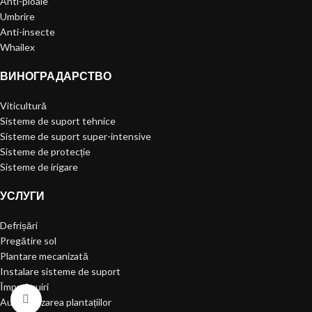
Anti-ploaie
Umbrire
Anti-insecte
Whailex
ВИНОГРАДАРСТВО
Viticultură
Sisteme de suport tehnice
Sisteme de suport super-intensive
Sisteme de protecție
Sisteme de irigare
УСЛУГИ
Defrișări
Pregătire sol
Plantare mecanizată
Instalare sisteme de suport
Împrejmuiri
Click to enlarge
Automatizarea plantațiilor