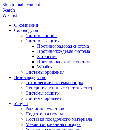
Skip to main content
Search
Wishlist
О компании
Садоводство
Системы опоры
Системы защиты
Противоградовая система
Противодождевая система
Затенение
Противонасекомая система
Whailex
Системы орошения
Виноградарство
Технические системы опоры
Суперинтенсивные системы опоры
Системы защиты
Системы орошения
Услуги
Расчистка участков
Подготовка почвы
Поставка посадочного материала
Механизированная посадка
Установка систем орошения