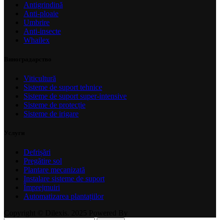
Antigrindină
Anti-ploaie
Umbrire
Anti-insecte
Whailex
Виноградарство
Viticultură
Sisteme de suport tehnice
Sisteme de suport super-intensive
Sisteme de protecție
Sisteme de irigare
Услуги
Defrișări
Pregătire sol
Plantare mecanizată
Instalare sisteme de suport
Împrejmuiri
Automatizarea plantațiilor
Copyright © Dilexis. 2025 Powered By