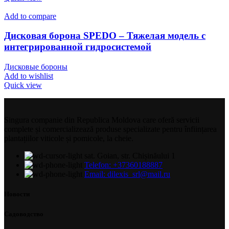
Add to compare
Дисковая борона SPEDO – Тяжелая модель с
интегрированной гидросистемой
Дисковые бороны
Add to wishlist
Quick view
Singura companie din Republica Moldova care oferă servicii
complete și comercializează produse specializate pentru înființarea
plantațiilor viticole și pomicole, la cheie.
sat. Goian, str. Chișinăului 1
Telefon: +37360188887
Email: dilexis_srl@mail.ru
Новости
Садоводство