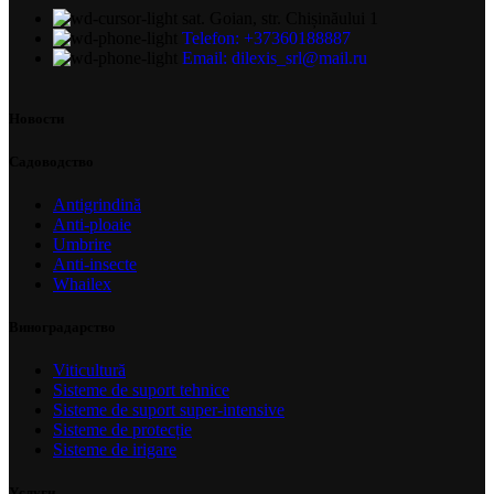
sat. Goian, str. Chișinăului 1
Telefon: +37360188887
Email: dilexis_srl@mail.ru
Новости
Садоводство
Antigrindină
Anti-ploaie
Umbrire
Anti-insecte
Whailex
Виноградарство
Viticultură
Sisteme de suport tehnice
Sisteme de suport super-intensive
Sisteme de protecție
Sisteme de irigare
Услуги