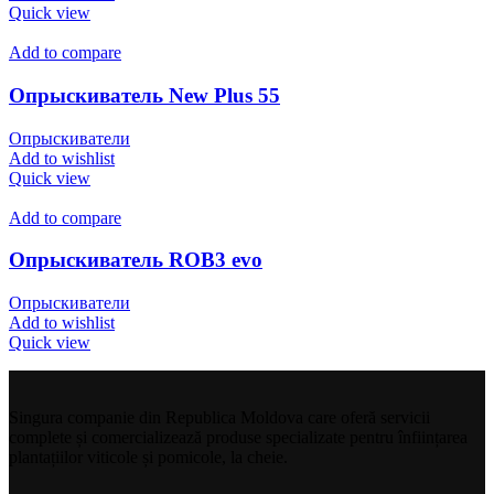
Quick view
Add to compare
Опрыскиватель New Plus 55
Опрыскиватели
Add to wishlist
Quick view
Add to compare
Опрыскиватель ROB3 evo
Опрыскиватели
Add to wishlist
Quick view
Singura companie din Republica Moldova care oferă servicii
complete și comercializează produse specializate pentru înființarea
plantațiilor viticole și pomicole, la cheie.