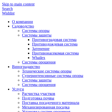
Skip to main content
Search
Wishlist
О компании
Садоводство
Системы опоры
Системы защиты
Противоградовая система
Противодождевая система
Затенение
Противонасекомая система
Whailex
Системы орошения
Виноградарство
Технические системы опоры
Суперинтенсивные системы опоры
Системы защиты
Системы орошения
Услуги
Расчистка участков
Подготовка почвы
Поставка посадочного материала
Механизированная посадка
Установка систем орошения