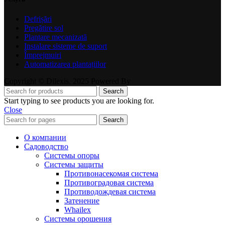
Defrișări
Pregătire sol
Plantare mecanizată
Instalare sisteme de suport
Împrejmuiri
Automatizarea plantațiilor
Copyright © Dilexis. 2025 Powered By
Search
Start typing to see products you are looking for.
Close
Search
О компании
Садоводство
Системы опоры
Системы защиты
Противонасекомая система
Противоградовая система
Противодождевая система
Затенение
Whailex
Системы орошения