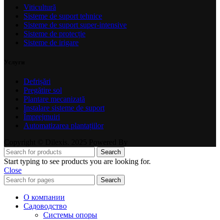
Viticultură
Sisteme de suport tehnice
Sisteme de suport super-intensive
Sisteme de protecție
Sisteme de irigare
Услуги
Defrișări
Pregătire sol
Plantare mecanizată
Instalare sisteme de suport
Împrejmuiri
Automatizarea plantațiilor
Copyright © Dilexis. 2025 Powered By
Search
Start typing to see products you are looking for.
Close
Search
О компании
Садоводство
Системы опоры