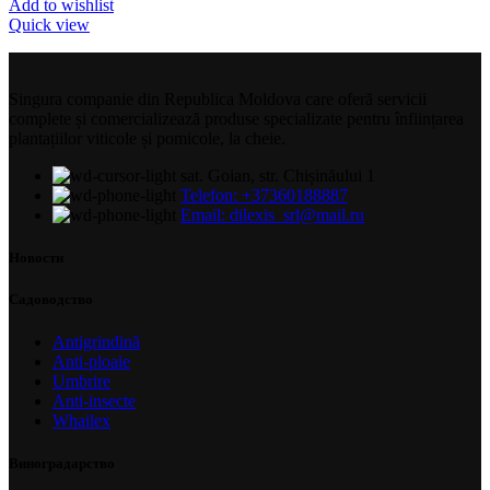
Add to wishlist
Quick view
Singura companie din Republica Moldova care oferă servicii
complete și comercializează produse specializate pentru înființarea
plantațiilor viticole și pomicole, la cheie.
sat. Goian, str. Chișinăului 1
Telefon: +37360188887
Email: dilexis_srl@mail.ru
Новости
Садоводство
Antigrindină
Anti-ploaie
Umbrire
Anti-insecte
Whailex
Виноградарство