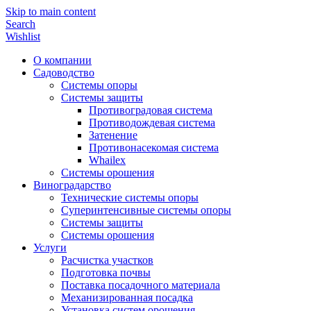
Skip to main content
Search
Wishlist
О компании
Садоводство
Системы опоры
Системы защиты
Противоградовая система
Противодождевая система
Затенение
Противонасекомая система
Whailex
Системы орошения
Виноградарство
Технические системы опоры
Суперинтенсивные системы опоры
Системы защиты
Системы орошения
Услуги
Расчистка участков
Подготовка почвы
Поставка посадочного материала
Механизированная посадка
Установка систем орошения