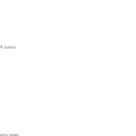
&W Jumbo
аясь даже