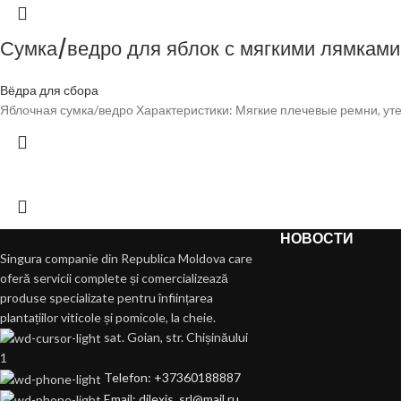
Сумка/ведро для яблок с мягкими лямками
Вёдра для сбора
Яблочная сумка/ведро Характеристики: Мягкие плечевые ремни, утеп
НОВОСТИ
Singura companie din Republica Moldova care
oferă servicii complete și comercializează
produse specializate pentru înființarea
plantațiilor viticole și pomicole, la cheie.
sat. Goian, str. Chișinăului
1
Telefon: +37360188887
Email: dilexis_srl@mail.ru