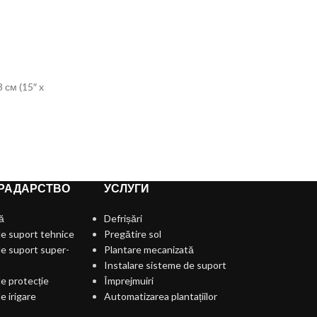
см (15″ x
РАДАРСТВО
УСЛУГИ
ă
Defrișări
e suport tehnice
Pregătire sol
e suport super-
Plantare mecanizată
Instalare sisteme de suport
e protecție
Împrejmuiri
e irigare
Automatizarea plantațiilor