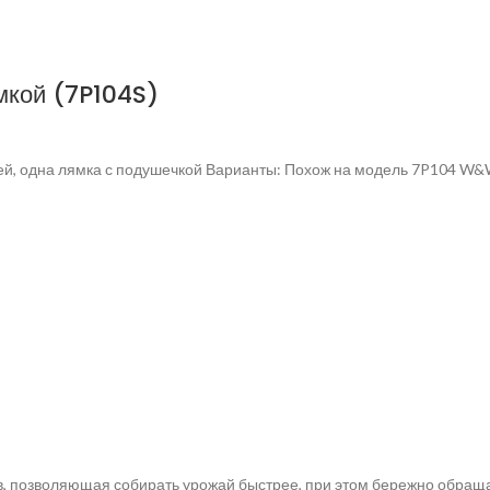
кой (7P104S)
жей, одна лямка с подушечкой Варианты: Похож на модель 7P104 W
в, позволяющая собирать урожай быстрее, при этом бережно обращ