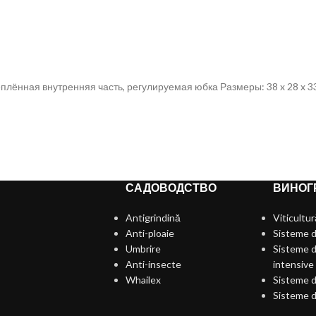
лённая внутренняя часть, регулируемая юбка Размеры: 38 x 28 x 33 
САДОВОДСТВО
ВИНОГ
Antigrindină
Viticultur
Anti-ploaie
Sisteme d
Umbrire
Sisteme d
Anti-insecte
intensive
Whailex
Sisteme d
Sisteme d