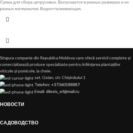
Сумка для сбора цитрусовых. Выпускается в разных размерах и из
разных материалов. Водоотталкивающая.
Singura companie din Republica Moldova care oferă servicii complete și
comercializează produse specializate pentru înființarea plantațiilor
viticole și pomicole, la cheie.
sat. Goian, str. Chișinăului 1
Telefon: +37360188887
Email: dilexis_srl@mail.ru
НОВОСТИ
САДОВОДСТВО