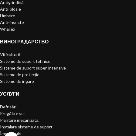
Antigrindină
Anti-ploaie
Umbrire
Anti-insecte
Whailex
ВИНОГРАДАРСТВО
Viticultură
Sisteme de suport tehnice
Sisteme de suport super-intensive
Sisteme de protecție
Sisteme de irigare
УСЛУГИ
Defrișări
Pregătire sol
Plantare mecanizată
Instalare sisteme de suport
Împrejmuiri