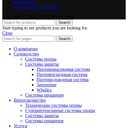
Împrejmuiri
Automatizarea plantațiilor
Copyright © Dilexis. 2025 Powered By
Search
Start typing to see products you are looking for.
Close
Search
О компании
Садоводство
Системы опоры
Системы защиты
Противонасекомая система
Противоградовая система
Противодождевая система
Затенение
Whailex
Системы орошения
Виноградарство
Технические системы опоры
Суперинтенсивные системы опоры
Системы защиты
Системы орошения
Услуги