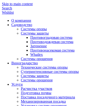
Skip to main content
Search
Wishlist
О компании
Садоводство
Системы опоры
Системы защиты
Противоградовая система
Противодождевая система
Затенение
Противонасекомая система
Whailex
Системы орошения
Виноградарство
Технические системы опоры
Суперинтенсивные системы опоры
Системы защиты
Системы орошения
Услуги
Расчистка участков
Подготовка почвы
Поставка посадочного материала
Механизированная посадка
Установка систем орошения