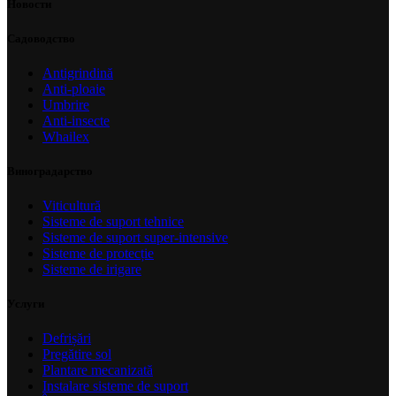
Новости
Садоводство
Antigrindină
Anti-ploaie
Umbrire
Anti-insecte
Whailex
Виноградарство
Viticultură
Sisteme de suport tehnice
Sisteme de suport super-intensive
Sisteme de protecție
Sisteme de irigare
Услуги
Defrișări
Pregătire sol
Plantare mecanizată
Instalare sisteme de suport