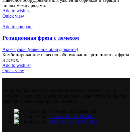
Навесное оборудование для удаления сорняков и аэрации
почвы между рядами.
Add to wishlist
Quick view
Add to compare
Ротационная фреза с лемехом
Аксессуары (навесное оборудование)
Комбинированное навесное оборудование: ротационная фреза
и лемех.
Add to wishlist
Quick view
Singura companie din Republica Moldova care oferă servicii
complete și comercializează produse specializate pentru înființarea
plantațiilor viticole și pomicole, la cheie.
sat. Goian, str. Chișinăului 1
Telefon: +37360188887
Email: dilexis_srl@mail.ru