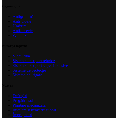
Садоводство
Antigrindină
Anti-ploaie
Umbrire
Anti-insecte
Whailex
Виноградарство
Viticultură
Sisteme de suport tehnice
Sisteme de suport super-intensive
Sisteme de protecție
Sisteme de irigare
Услуги
Defrișări
Pregătire sol
Plantare mecanizată
Instalare sisteme de suport
Împrejmuiri