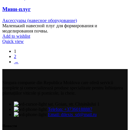
Мини-плуг
Аксессуары (навесное оборудование)
Маленький навесной плуг для формирования и
моделирования почвы.
Add to wishlist
Quick view
1
2
→
Singura companie din Republica Moldova care oferă servicii
complete și comercializează produse specializate pentru înființarea
plantațiilor viticole și pomicole, la cheie.
sat. Goian, str. Chișinăului 1
Telefon: +37360188887
Email: dilexis_srl@mail.ru
Новости