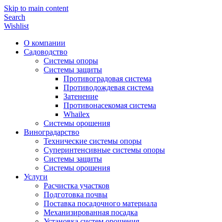
Skip to main content
Search
Wishlist
О компании
Садоводство
Системы опоры
Системы защиты
Противоградовая система
Противодождевая система
Затенение
Противонасекомая система
Whailex
Системы орошения
Виноградарство
Технические системы опоры
Суперинтенсивные системы опоры
Системы защиты
Системы орошения
Услуги
Расчистка участков
Подготовка почвы
Поставка посадочного материала
Механизированная посадка
Установка систем орошения