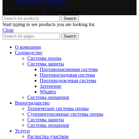
Automatizarea plantațiilor
Copyright © Dilexis. 2025 Powered By
Search
Start typing to see products you are looking for.
Close
Search
О компании
Садоводство
Системы опоры
Системы защиты
Противонасекомая система
Противоградовая система
Противодождевая система
Затенение
Whailex
Системы орошения
Виноградарство
Технические системы опоры
Суперинтенсивные системы опоры
Системы защиты
Системы орошения
Услуги
Расчистка участков