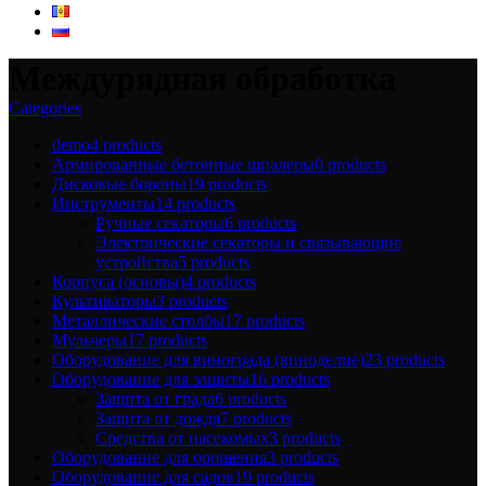
Междурядная обработка
Categories
demo
4 products
Армированные бетонные шпалеры
0 products
Дисковые бороны
19 products
Инструменты
14 products
Ручные секаторы
6 products
Электрические секаторы и связывающие
устройства
5 products
Корпуса (основы)
4 products
Культиваторы
3 products
Металлические столбы
17 products
Мульчеры
17 products
Оборудование для винограда (виноделие)
23 products
Оборудование для защиты
16 products
Защита от града
6 products
Защита от дождя
7 products
Средства от насекомых
3 products
Оборудование для орошения
3 products
Оборудование для садов
19 products