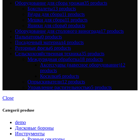
Оборудование для сбора урожая
35 products
Бокспалеты
13 products
Вёдра для сбора
11 products
Мешки для сбора
11 products
Ящики для сбора
0 products
Оборудование для столового винограда
17 products
Пальпаторы
0 products
Посадочный материал
4 products
Роторные фрезы
6 products
Сельскохозяйственная техника
35 products
Междурядная обработка
18 products
Аксессуары (навесное оборудование)
12
products
Косилки
6 products
Опрыскиватели
12 products
Управление растительностью
5 products
Close
Categorii produse
demo
Дисковые бороны
Инструменты
Ручные секаторы