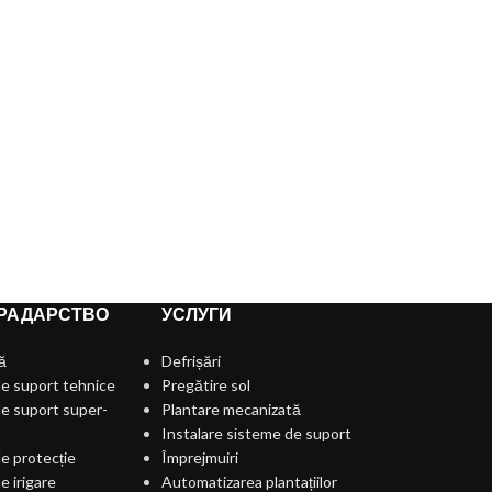
РАДАРСТВО
УСЛУГИ
ă
Defrișări
e suport tehnice
Pregătire sol
e suport super-
Plantare mecanizată
Instalare sisteme de suport
e protecție
Împrejmuiri
e irigare
Automatizarea plantațiilor