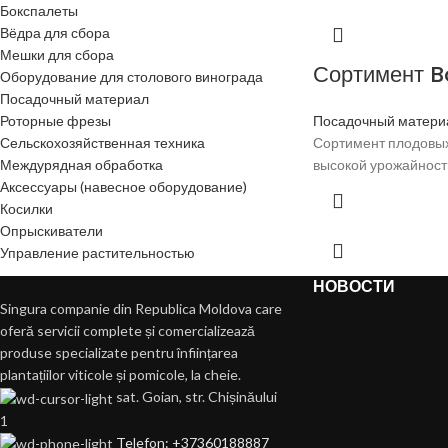
Бокспалеты
Вёдра для сбора
Мешки для сбора
Сортимент B
Оборудование для столового винограда
Посадочный материал
Роторные фрезы
Посадочный матери
Сельскохозяйственная техника
Сортимент плодовых
Междурядная обработка
высокой урожайност
Аксессуары (навесное оборудование)
Косилки
Опрыскиватели
Управление растительностью
НОВОСТИ
Singura companie din Republica Moldova care
oferă servicii complete și comercializează
produse specializate pentru înființarea
plantațiilor viticole și pomicole, la cheie.
sat. Goian, str. Chișinăului
1
Telefon: +37360188887