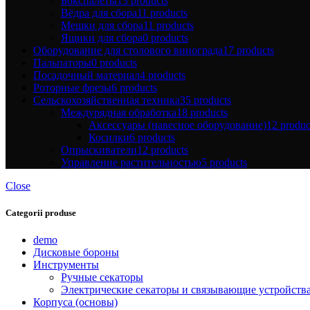
Бокспалеты
13 products
Вёдра для сбора
11 products
Мешки для сбора
11 products
Ящики для сбора
0 products
Оборудование для столового винограда
17 products
Пальпаторы
0 products
Посадочный материал
4 products
Роторные фрезы
6 products
Сельскохозяйственная техника
35 products
Междурядная обработка
18 products
Аксессуары (навесное оборудование)
12 produc
Косилки
6 products
Опрыскиватели
12 products
Управление растительностью
5 products
Close
Categorii produse
demo
Дисковые бороны
Инструменты
Ручные секаторы
Электрические секаторы и связывающие устройств
Корпуса (основы)