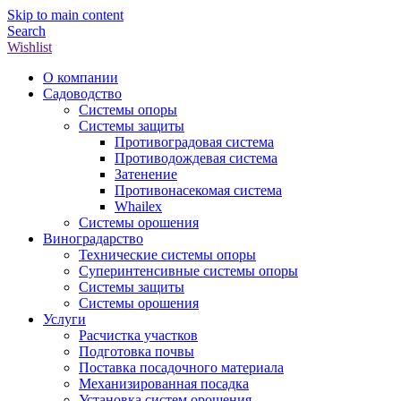
Skip to main content
Search
Wishlist
О компании
Садоводство
Системы опоры
Системы защиты
Противоградовая система
Противодождевая система
Затенение
Противонасекомая система
Whailex
Системы орошения
Виноградарство
Технические системы опоры
Суперинтенсивные системы опоры
Системы защиты
Системы орошения
Услуги
Расчистка участков
Подготовка почвы
Поставка посадочного материала
Механизированная посадка
Установка систем орошения