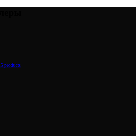
алеры
а
5 products