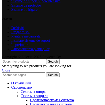
Sisteme de suport super-intensive
Sisteme de protecție
Sisteme de irigare
Услуги
Defrișări
Pregătire sol
Plantare mecanizată
Instalare sisteme de suport
Împrejmuiri
Automatizarea plantațiilor
Copyright © Dilexis. 2025 Powered By
Search
Start typing to see products you are looking for.
Close
Search
О компании
Садоводство
Системы опоры
Системы защиты
Противонасекомая система
Противоградовая система