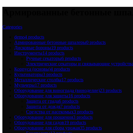
Армированные бетонные шп
Categories
demo
4 products
Армированные бетонные шпалеры
0 products
Дисковые бороны
19 products
Инструменты
14 products
Ручные секаторы
6 products
Электрические секаторы и связывающие устройств
Корпуса (основы)
4 products
Культиваторы
3 products
Металлические столбы
17 products
Мульчеры
17 products
Оборудование для винограда (виноделие)
23 products
Оборудование для защиты
16 products
Защита от града
6 products
Защита от дождя
7 products
Средства от насекомых
3 products
Оборудование для орошения
3 products
Оборудование для садов
19 products
Оборудование для сбора урожая
35 products