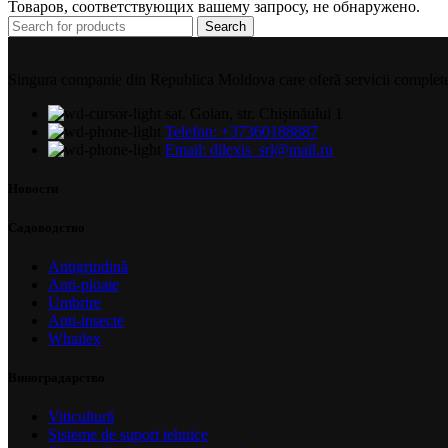
Товаров, соответствующих вашему запросу, не обнаружено.
Search
Singura companie din Republica Moldova care oferă servicii complete și 
sat. Goian, str. Chișinăului 1
Telefon: +37360188887
Email: dilexis_srl@mail.ru
Новости
Садоводство
Antigrindină
Anti-ploaie
Umbrire
Anti-insecte
Whailex
Виноградарство
Viticultură
Sisteme de suport tehnice