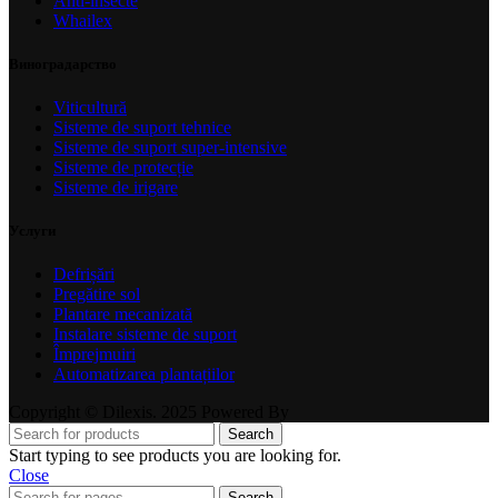
Anti-insecte
Whailex
Виноградарство
Viticultură
Sisteme de suport tehnice
Sisteme de suport super-intensive
Sisteme de protecție
Sisteme de irigare
Услуги
Defrișări
Pregătire sol
Plantare mecanizată
Instalare sisteme de suport
Împrejmuiri
Automatizarea plantațiilor
Copyright © Dilexis. 2025 Powered By
Search
Start typing to see products you are looking for.
Close
Search