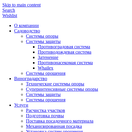
Skip to main content
Search
Wishlist
О компании
Садоводство
Системы опоры
Системы защиты
Противоградовая система
Противодождевая система
Затенение
Противонасекомая система
Whailex
Системы орошения
Виноградарство
Технические системы опоры
Суперинтенсивные системы опоры
Системы защиты
Системы орошения
Услуги
Расчистка участков
Подготовка почвы
Поставка посадочного материала
Механизированная посадка
Установка систем орошения