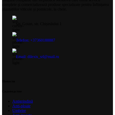
complete și comercializează produse specializate pentru înființarea
plantațiilor viticole și pomicole, la cheie.
sat. Goian, str. Chișinăului 1
Telefon: +37360188887
Email: dilexis_srl@mail.ru
Новости
Садоводство
Antigrindină
Anti-ploaie
Umbrire