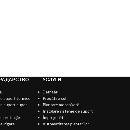
РАДАРСТВО
УСЛУГИ
ă
Defrișări
e suport tehnice
Pregătire sol
e suport super-
Plantare mecanizată
Instalare sisteme de suport
e protecție
Împrejmuiri
e irigare
Automatizarea plantațiilor