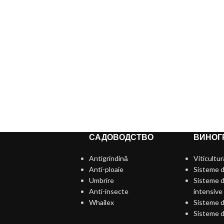
САДОВОДСТВО
ВИНОГ
Antigrindină
Viticultur
Anti-ploaie
Sisteme d
Umbrire
Sisteme d
Anti-insecte
intensive
Whailex
Sisteme d
Sisteme d