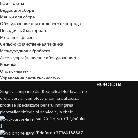
Бокспалеты
Вёдра для сбора
Мешки для сбора
Оборудование для столового винограда
Посадочный материал
Роторные фрезы
Сельскохозяйственная техника
Междурядная обработка
Аксессуары (навесное оборудование)
Косилки
Опрыскиватели
Управление растительностью
НОВОСТИ
Singura companie din Republica Moldova care
oferă servicii complete și comercializează
produse specializate pentru înființarea
plantațiilor viticole și pomicole, la cheie.
sat. Goian, str. Chișinăului
1
Telefon: +37360188887