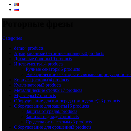
Роторные фрезы
Categories
demo
4 products
Армированные бетонные шпалеры
0 products
Дисковые бороны
19 products
Инструменты
14 products
Ручные секаторы
6 products
Электрические секаторы и связывающие устройств
Корпуса (основы)
4 products
Культиваторы
3 products
Металлические столбы
17 products
Мульчеры
17 products
Оборудование для винограда (виноделие)
23 products
Оборудование для защиты
16 products
Защита от града
6 products
Защита от дождя
7 products
Средства от насекомых
3 products
Оборудование для орошения
3 products