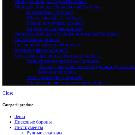
Оборудование для садов
19 products
Оборудование для сбора урожая
35 products
Бокспалеты
13 products
Вёдра для сбора
11 products
Мешки для сбора
11 products
Ящики для сбора
0 products
Оборудование для столового винограда
17 products
Пальпаторы
0 products
Посадочный материал
4 products
Роторные фрезы
6 products
Сельскохозяйственная техника
35 products
Междурядная обработка
18 products
Аксессуары (навесное оборудование)
12 produc
Косилки
6 products
Опрыскиватели
12 products
Управление растительностью
5 products
Close
Categorii produse
demo
Дисковые бороны
Инструменты
Ручные секаторы