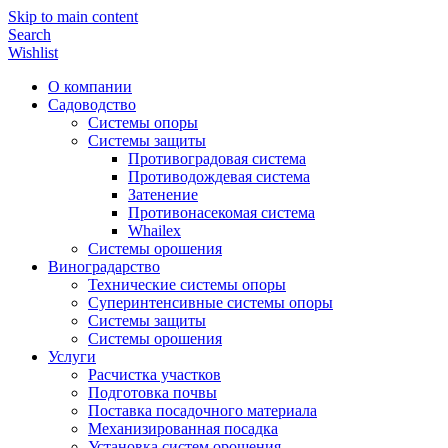
Skip to main content
Search
Wishlist
О компании
Садоводство
Системы опоры
Системы защиты
Противоградовая система
Противодождевая система
Затенение
Противонасекомая система
Whailex
Системы орошения
Виноградарство
Технические системы опоры
Суперинтенсивные системы опоры
Системы защиты
Системы орошения
Услуги
Расчистка участков
Подготовка почвы
Поставка посадочного материала
Механизированная посадка
Установка систем орошения