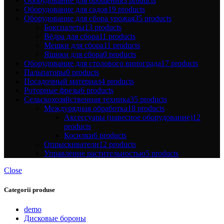
Оборудование для орошения
3 products
Оборудование для садов
19 products
Оборудование для сбора урожая
35 products
Бокспалеты
13 products
Вёдра для сбора
11 products
Мешки для сбора
11 products
Ящики для сбора
0 products
Оборудование для столового винограда
17 products
Пальпаторы
0 products
Посадочный материал
4 products
Роторные фрезы
6 products
Сельскохозяйственная техника
35 products
Междурядная обработка
18 products
Аксессуары (навесное оборудование)
12
products
Косилки
6 products
Опрыскиватели
12 products
Управление растительностью
5 products
Close
Categorii produse
demo
Дисковые бороны