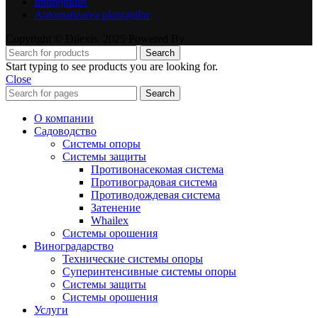
Împrejmuiri
Automatizarea plantațiilor
Copyright © Dilexis. 2025 Powered By
Search
Start typing to see products you are looking for.
Close
Search
О компании
Садоводство
Системы опоры
Системы защиты
Противонасекомая система
Противоградовая система
Противодождевая система
Затенение
Whailex
Системы орошения
Виноградарство
Технические системы опоры
Суперинтенсивные системы опоры
Системы защиты
Системы орошения
Услуги