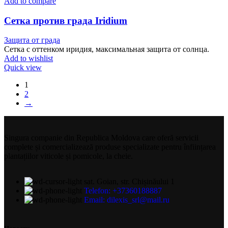
Add to compare
Сетка против града Iridium
Защита от града
Сетка с оттенком иридия, максимальная защита от солнца.
Add to wishlist
Quick view
1
2
→
Singura companie din Republica Moldova care oferă servicii
complete și comercializează produse specializate pentru înființarea
plantațiilor viticole și pomicole, la cheie.
sat. Goian, str. Chișinăului 1
Telefon: +37360188887
Email: dilexis_srl@mail.ru