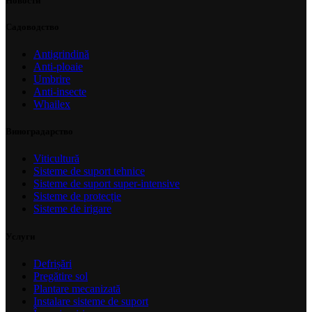
Новости
Садоводство
Antigrindină
Anti-ploaie
Umbrire
Anti-insecte
Whailex
Виноградарство
Viticultură
Sisteme de suport tehnice
Sisteme de suport super-intensive
Sisteme de protecție
Sisteme de irigare
Услуги
Defrișări
Pregătire sol
Plantare mecanizată
Instalare sisteme de suport