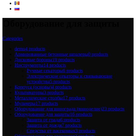
Оборудование для защиты
Categories
demo
4 products
Армированные бетонные шпалеры
0 products
Дисковые бороны
19 products
Инструменты
14 products
Ручные секаторы
6 products
Электрические секаторы и связывающие
устройства
5 products
Корпуса (основы)
4 products
Культиваторы
3 products
Металлические столбы
17 products
Мульчеры
17 products
Оборудование для винограда (виноделие)
23 products
Оборудование для защиты
16 products
Защита от града
6 products
Защита от дождя
7 products
Средства от насекомых
3 products