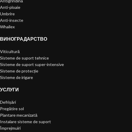
Antigrindină
Anti-ploaie
Umbrire
Anti-insecte
Whailex
ВИНОГРАДАРСТВО
Viticultură
Sisteme de suport tehnice
Sisteme de suport super-intensive
Sisteme de protecție
Sisteme de irigare
УСЛУГИ
Defrișări
Pregătire sol
Plantare mecanizată
Instalare sisteme de suport
Împrejmuiri