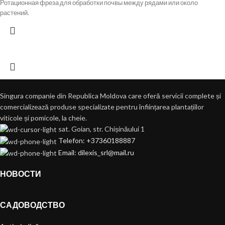
Ротационная фреза для обработки почвы между рядами или около
растений.
Singura companie din Republica Moldova care oferă servicii complete și
comercializează produse specializate pentru înființarea plantațiilor
viticole și pomicole, la cheie.
sat. Goian, str. Chișinăului 1
Telefon: +37360188887
Email: dilexis_srl@mail.ru
НОВОСТИ
САДОВОДСТВО