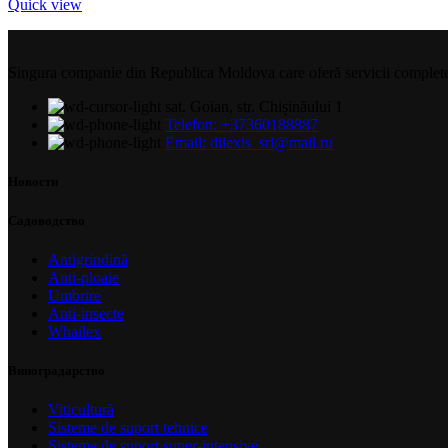
Quick view
Singura companie din Republica Moldova care oferă servicii complete și 
sat. Goian, str. Chișinăului 1
Telefon: +37360188887
Email: dilexis_srl@mail.ru
Новости
Садоводство
Antigrindină
Anti-ploaie
Umbrire
Anti-insecte
Whailex
Виноградарство
Viticultură
Sisteme de suport tehnice
Sisteme de suport super-intensive