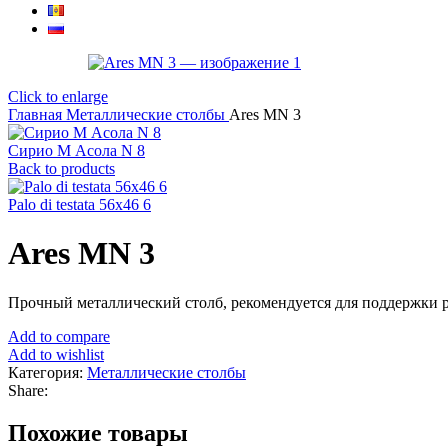
Click to enlarge
Главная
Металлические столбы
Ares MN 3
Сирио М Асола N 8
Back to products
Palo di testata 56x46 6
Ares MN 3
Прочный металлический столб, рекомендуется для поддержки р
Add to compare
Add to wishlist
Категория:
Металлические столбы
Share:
Похожие товары