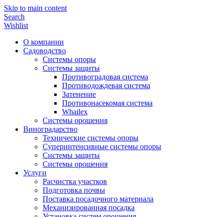
Skip to main content
Search
Wishlist
О компании
Садоводство
Системы опоры
Системы защиты
Противоградовая система
Противодождевая система
Затенение
Противонасекомая система
Whailex
Системы орошения
Виноградарство
Технические системы опоры
Суперинтенсивные системы опоры
Системы защиты
Системы орошения
Услуги
Расчистка участков
Подготовка почвы
Поставка посадочного материала
Механизированная посадка
Установка систем орошения