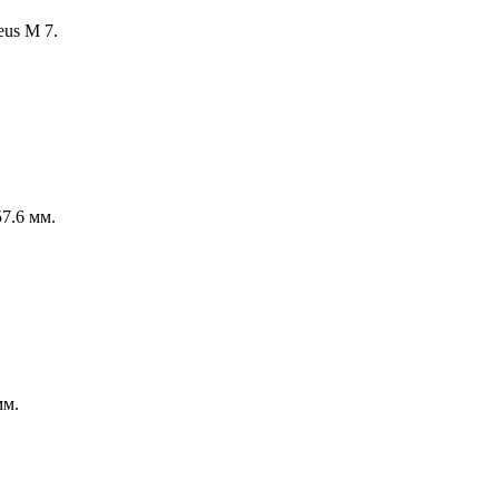
us M 7.
7.6 мм.
мм.