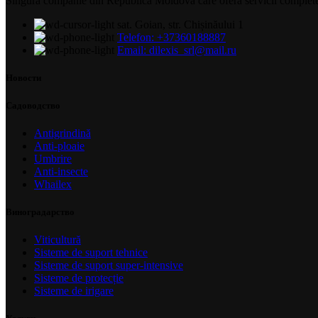
Singura companie din Republica Moldova care oferă servicii complete și 
sat. Goian, str. Chișinăului 1
Telefon: +37360188887
Email: dilexis_srl@mail.ru
Новости
Садоводство
Antigrindină
Anti-ploaie
Umbrire
Anti-insecte
Whailex
Виноградарство
Viticultură
Sisteme de suport tehnice
Sisteme de suport super-intensive
Sisteme de protecție
Sisteme de irigare