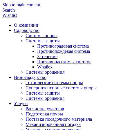
Skip to main content
Search
Wishlist
О компании
Садоводство
Системы опоры
Системы защиты
Противоградовая система
Противодождевая система
Затенение
Противонасекомая система
Whailex
Системы орошения
Виноградарство
Технические системы опоры
Суперинтенсивные системы опоры
Системы защиты
Системы орошения
Услуги
Расчистка участков
Подготовка почвы
Поставка посадочного материала
Механизированная посадка
Установка систем орошения