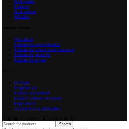
Anti-ploaie
Umbrire
Anti-insecte
Whailex
Виноградарство
Viticultură
Sisteme de suport tehnice
Sisteme de suport super-intensive
Sisteme de protecție
Sisteme de irigare
Услуги
Defrișări
Pregătire sol
Plantare mecanizată
Instalare sisteme de suport
Împrejmuiri
Automatizarea plantațiilor
Copyright © Dilexis. 2025 Powered By
Search