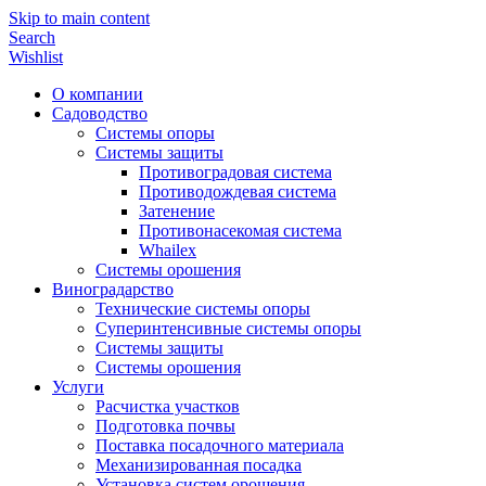
Skip to main content
Search
Wishlist
О компании
Садоводство
Системы опоры
Системы защиты
Противоградовая система
Противодождевая система
Затенение
Противонасекомая система
Whailex
Системы орошения
Виноградарство
Технические системы опоры
Суперинтенсивные системы опоры
Системы защиты
Системы орошения
Услуги
Расчистка участков
Подготовка почвы
Поставка посадочного материала
Механизированная посадка
Установка систем орошения