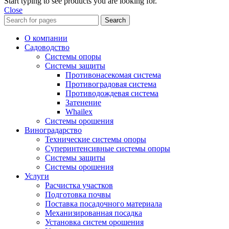
Start typing to see products you are looking for.
Close
Search
О компании
Садоводство
Системы опоры
Системы защиты
Противонасекомая система
Противоградовая система
Противодождевая система
Затенение
Whailex
Системы орошения
Виноградарство
Технические системы опоры
Суперинтенсивные системы опоры
Системы защиты
Системы орошения
Услуги
Расчистка участков
Подготовка почвы
Поставка посадочного материала
Механизированная посадка
Установка систем орошения