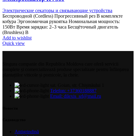
Электрические секаторы и связывающие устройства
Беспроводной (Cordless) Прогрессивный рез В комплекте
кобура Эргономичная рукоятка Номинальная мощность:
150Вт Время зарядки: 2–3 часа Бесщёточный двигатель
(Brushless) В
Add to wishlist
Quick view
Singura companie din Republica Moldova care oferă servicii
complete și comercializează produse specializate pentru înființarea
plantațiilor viticole și pomicole, la cheie.
sat. Goian, str. Chișinăului 1
Telefon: +37360188887
Email: dilexis_srl@mail.ru
Новости
Садоводство
Antigrindină