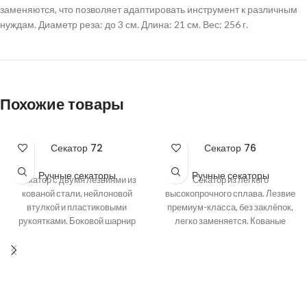
заменяются, что позволяет адаптировать инструмент к различным
нуждам. Диаметр реза: до 3 см. Длина: 21 см. Вес: 256 г.
Похожие товары
Секатор 72
Секатор 76
Ручные секаторы
Ручные секаторы
Секатор с двумя лезвиями из
Секатор из лёгкого
кованой стали, нейлоновой
высокопрочного сплава. Лезвие
втулкой и пластиковыми
премиум-класса, без заклёпок,
рукоятками. Боковой шарнир
легко заменяется. Кованые
облегчает резку. Диаметр реза:
алюминиевые ручки покрыты
до 3
противоскользящей резиной и
оснащены амортизатором.