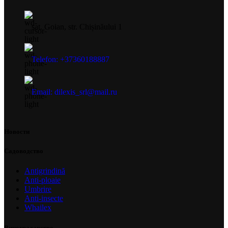
sat. Goian, str. Chișinăului 1
Telefon: +37360188887
Email: dilexis_srl@mail.ru
Новости
Садоводство
Antigrindină
Anti-ploaie
Umbrire
Anti-insecte
Whailex
Виноградарство