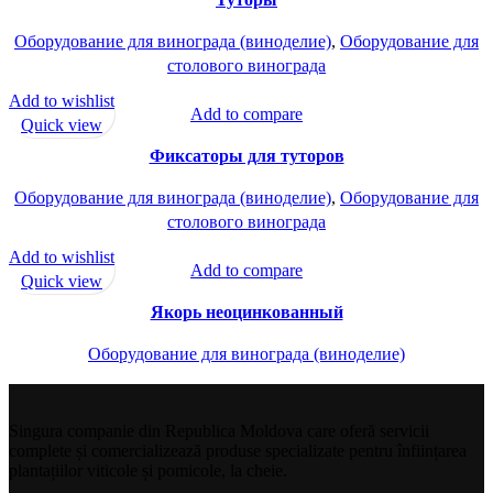
Оборудование для винограда (виноделие)
,
Оборудование для
столового винограда
Add to wishlist
Add to compare
Quick view
Фиксаторы для туторов
Оборудование для винограда (виноделие)
,
Оборудование для
столового винограда
Add to wishlist
Add to compare
Quick view
Якорь неоцинкованный
Оборудование для винограда (виноделие)
Singura companie din Republica Moldova care oferă servicii
complete și comercializează produse specializate pentru înființarea
plantațiilor viticole și pomicole, la cheie.