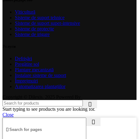
Viticultură
Sisteme de suport tehnice
Sisteme de suport super-intensive
Sisteme de protecție
Sisteme de irigare
Услуги
Defrișări
Pregătire sol
Plantare mecanizată
Instalare sisteme de suport
Împrejmuiri
Automatizarea plantațiilor
Copyright © Dilexis. 2025 Powered By
Start typing to see products you are looking for.
Close