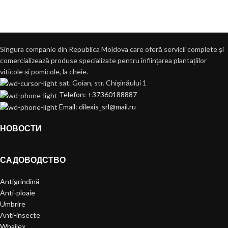
Singura companie din Republica Moldova care oferă servicii complete și
comercializează produse specializate pentru înființarea plantațiilor
viticole și pomicole, la cheie.
sat. Goian, str. Chișinăului 1
Telefon: +37360188887
Email: dilexis_srl@mail.ru
НОВОСТИ
САДОВОДСТВО
Antigrindină
Anti-ploaie
Umbrire
Anti-insecte
Whailex