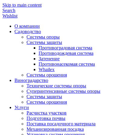
Skip to main content
Search
Wishlist
О компании
Садоводство
Системы опоры
Системы защиты
Противоградовая система
Противодождевая система
Затенение
Противонасекомая система
Whailex
Системы орошения
Виноградарство
Технические системы опоры
Суперинтенсивные системы опоры
Системы защиты
Системы орошения
Услуги
Расчистка участков
Подготовка почвы
Поставка посадочного материала
Механизированная посадка
Установка систем орошения