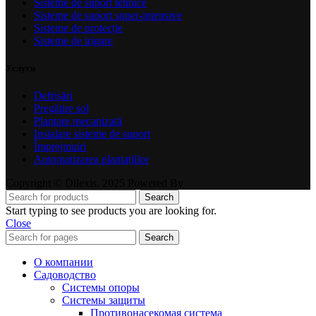
Sisteme de suport tehnice
Sisteme de suport super-intensive
Sisteme de protecție
Sisteme de irigare
Услуги
Defrișări
Pregătire sol
Plantare mecanizată
Instalare sisteme de suport
Împrejmuiri
Automatizarea plantațiilor
Copyright © Dilexis. 2025 Powered By
Search
Start typing to see products you are looking for.
Close
Search
О компании
Садоводство
Системы опоры
Системы защиты
Противонасекомая система