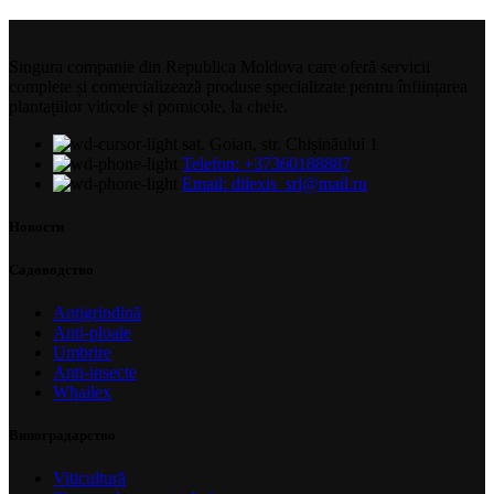
Singura companie din Republica Moldova care oferă servicii
complete și comercializează produse specializate pentru înființarea
plantațiilor viticole și pomicole, la cheie.
sat. Goian, str. Chișinăului 1
Telefon: +37360188887
Email: dilexis_srl@mail.ru
Новости
Садоводство
Antigrindină
Anti-ploaie
Umbrire
Anti-insecte
Whailex
Виноградарство
Viticultură