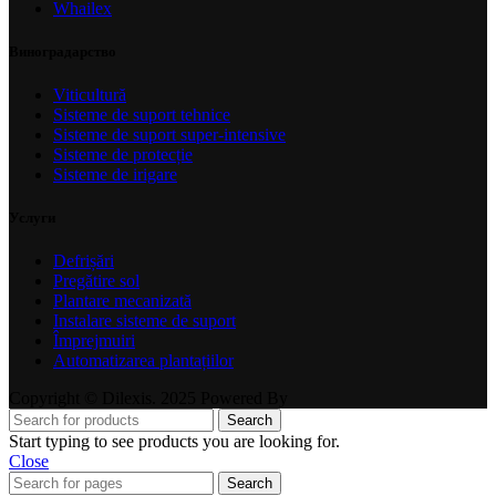
Whailex
Виноградарство
Viticultură
Sisteme de suport tehnice
Sisteme de suport super-intensive
Sisteme de protecție
Sisteme de irigare
Услуги
Defrișări
Pregătire sol
Plantare mecanizată
Instalare sisteme de suport
Împrejmuiri
Automatizarea plantațiilor
Copyright © Dilexis. 2025 Powered By
Search
Start typing to see products you are looking for.
Close
Search