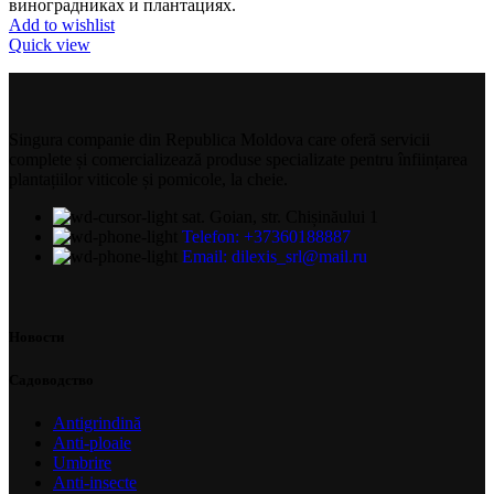
виноградниках и плантациях.
Add to wishlist
Quick view
Singura companie din Republica Moldova care oferă servicii
complete și comercializează produse specializate pentru înființarea
plantațiilor viticole și pomicole, la cheie.
sat. Goian, str. Chișinăului 1
Telefon: +37360188887
Email: dilexis_srl@mail.ru
Новости
Садоводство
Antigrindină
Anti-ploaie
Umbrire
Anti-insecte