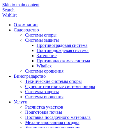
Skip to main content
Search
Wishlist
О компании
Садоводство
Системы опоры
Системы защиты
Противоградовая система
Противодождевая система
Затенение
Противонасекомая система
Whailex
Системы орошения
Виноградарство
Технические системы опоры
Суперинтенсивные системы опоры
Системы защиты
Системы орошения
Услуги
Расчистка участков
Подготовка почвы
Поставка посадочного материала
Механизированная посадка
Установка систем орошения