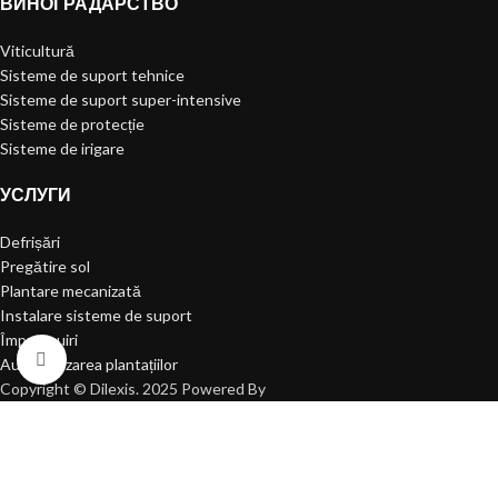
ВИНОГРАДАРСТВО
Viticultură
Sisteme de suport tehnice
Sisteme de suport super-intensive
Sisteme de protecție
Sisteme de irigare
УСЛУГИ
Defrișări
Pregătire sol
Plantare mecanizată
Instalare sisteme de suport
Împrejmuiri
Click to enlarge
Automatizarea plantațiilor
Copyright © Dilexis. 2025 Powered By