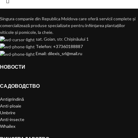
Singura companie din Republica Moldova care oferă servicii complete și
comercializează produse specializate pentru înființarea plantațiilor
viticole și pomicole, la cheie.
sat. Goian, str. Chișinăului 1
Telefon: +37360188887
Email: dilexis_srl@mail.ru
НОВОСТИ
САДОВОДСТВО
Antigrindină
Anti-ploaie
Umbrire
Anti-insecte
Whailex