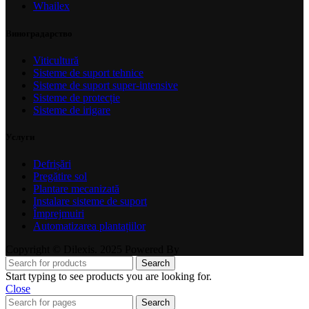
Whailex
Виноградарство
Viticultură
Sisteme de suport tehnice
Sisteme de suport super-intensive
Sisteme de protecție
Sisteme de irigare
Услуги
Defrișări
Pregătire sol
Plantare mecanizată
Instalare sisteme de suport
Împrejmuiri
Automatizarea plantațiilor
Copyright © Dilexis. 2025 Powered By
Search
Start typing to see products you are looking for.
Close
Search