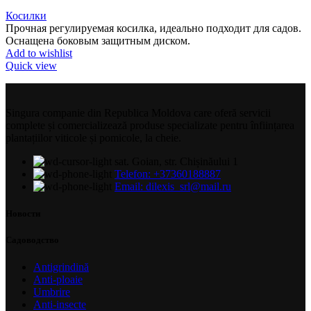
Косилки
Прочная регулируемая косилка, идеально подходит для садов.
Оснащена боковым защитным диском.
Add to wishlist
Quick view
Singura companie din Republica Moldova care oferă servicii
complete și comercializează produse specializate pentru înființarea
plantațiilor viticole și pomicole, la cheie.
sat. Goian, str. Chișinăului 1
Telefon: +37360188887
Email: dilexis_srl@mail.ru
Новости
Садоводство
Antigrindină
Anti-ploaie
Umbrire
Anti-insecte