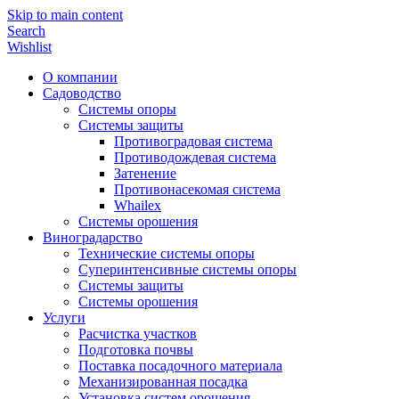
Skip to main content
Search
Wishlist
О компании
Садоводство
Системы опоры
Системы защиты
Противоградовая система
Противодождевая система
Затенение
Противонасекомая система
Whailex
Системы орошения
Виноградарство
Технические системы опоры
Суперинтенсивные системы опоры
Системы защиты
Системы орошения
Услуги
Расчистка участков
Подготовка почвы
Поставка посадочного материала
Механизированная посадка
Установка систем орошения