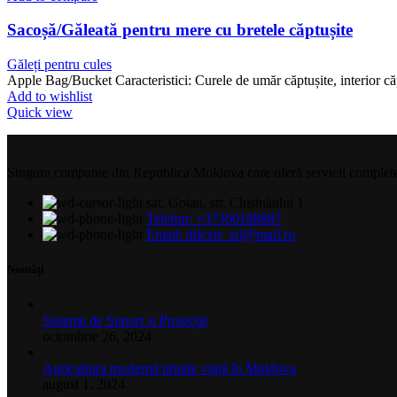
Sacoșă/Găleată pentru mere cu bretele căptușite
Găleți pentru cules
Apple Bag/Bucket Caracteristici: Curele de umăr căptușite, interior căp
Add to wishlist
Quick view
Singura companie din Republica Moldova care oferă servicii complete și 
sat. Goian, str. Chișinăului 1
Telefon: +37360188887
Email: dilexis_srl@mail.ru
Noutăți
Sisteme de Suport și Protecție
octombrie 26, 2024
Agricultura modernă prinde viață în Moldova
august 1, 2024