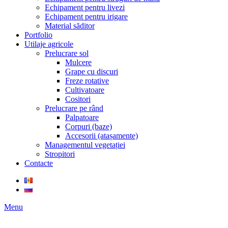
Echipament pentru livezi
Echipament pentru irigare
Material săditor
Portfolio
Utilaje agricole
Prelucrare sol
Mulcere
Grape cu discuri
Freze rotative
Cultivatoare
Cositori
Prelucrare pe rând
Palpatoare
Corpuri (baze)
Accesorii (atașamente)
Managementul vegetației
Stropitori
Contacte
Menu