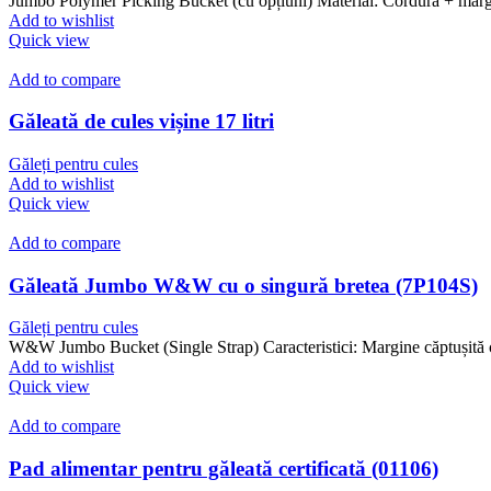
Jumbo Polymer Picking Bucket (cu opțiuni) Material: Cordura + margi
Add to wishlist
Quick view
Add to compare
Găleată de cules vișine 17 litri
Găleți pentru cules
Add to wishlist
Quick view
Add to compare
Găleată Jumbo W&W cu o singură bretea (7P104S)
Găleți pentru cules
W&W Jumbo Bucket (Single Strap) Caracteristici: Margine căptușită 
Add to wishlist
Quick view
Add to compare
Pad alimentar pentru găleată certificată (01106)