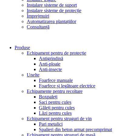
Instalare sisteme de suport
Instalare sisteme de protecție
Împrejmuiri
Automatizarea plantațiilor
Consultanță
Produse
Echipament pentru de protecție
Antigrindină
Anti-ploaie
Anti-insecte
Unelte
Foarfece manuale
Foarfece și legătoare electrice
Echipamente pentru recoltare
Boxpaleți
Saci pentru cules
Găleți pentru cules
Lăzi pentru cules
Echipament pentru struguri de vin
Pari metalici
Șpalieri din beton armat precomprimat
Echipament pentru struguri de masă