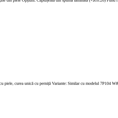
ne din piele Opțiuni: Căptușeală din spumă laminată (+$10.26) Fund r
cu piele, curea unică cu perniță Variante: Similar cu modelul 7P104 