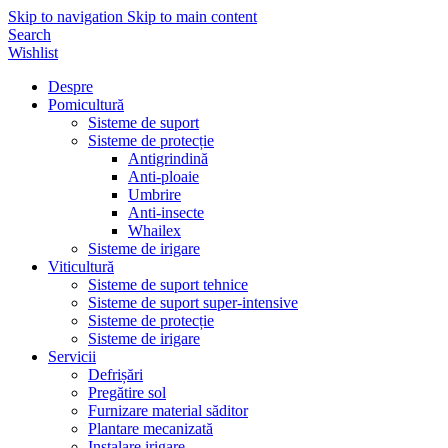
Skip to navigation
Skip to main content
Search
Wishlist
Despre
Pomicultură
Sisteme de suport
Sisteme de protecție
Antigrindină
Anti-ploaie
Umbrire
Anti-insecte
Whailex
Sisteme de irigare
Viticultură
Sisteme de suport tehnice
Sisteme de suport super-intensive
Sisteme de protecție
Sisteme de irigare
Servicii
Defrișări
Pregătire sol
Furnizare material săditor
Plantare mecanizată
Instalare irigare