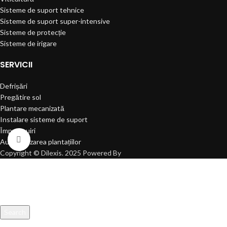
Sisteme de suport tehnice
Sisteme de suport super-intensive
Sisteme de protecție
Sisteme de irigare
SERVICII
Defrișări
Pregătire sol
Plantare mecanizată
Instalare sisteme de suport
Împrejmuiri
Click to enlarge
Automatizarea plantațiilor
Copyright © Dilexis. 2025 Powered By
Search
Start typing to see products you are looking for.