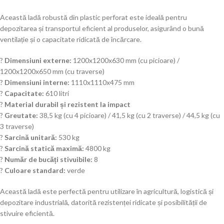
Această ladă robustă din plastic perforat este ideală pentru
depozitarea și transportul eficient al produselor, asigurând o bună
ventilație și o capacitate ridicată de încărcare.
?
Dimensiuni externe:
1200x1200x630 mm (cu picioare) /
1200x1200x650 mm (cu traverse)
?
Dimensiuni interne:
1110x1110x475 mm
?
Capacitate:
610 litri
?
Material durabil și rezistent la impact
?
Greutate:
38,5 kg (cu 4 picioare) / 41,5 kg (cu 2 traverse) / 44,5 kg (cu
3 traverse)
?
Sarcină unitară:
530 kg
?
Sarcină statică maximă:
4800 kg
?
Număr de bucăți stivuibile:
8
?
Culoare standard:
verde
Această ladă este perfectă pentru utilizare în agricultură, logistică și
depozitare industrială, datorită rezistenței ridicate și posibilității de
stivuire eficientă.