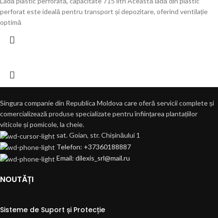
Ladă plastic perforată, capacitate 715 litri Această ladă din plastic
perforat este ideală pentru transport și depozitare, oferind ventilație
optimă
Singura companie din Republica Moldova care oferă servicii complete și
comercializează produse specializate pentru înființarea plantațiilor
viticole și pomicole, la cheie.
sat. Goian, str. Chișinăului 1
Telefon: +37360188887
Email: dilexis_srl@mail.ru
NOUTĂȚI
Sisteme de Suport și Protecție