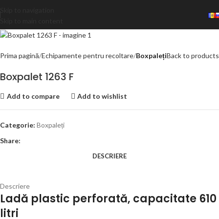
Skip to navigation
Skip to main content
Prima pagină
Echipamente pentru recoltare
Boxpaleți
Back to products
Boxpalet 1263 F
Add to compare
Add to wishlist
Categorie:
Boxpaleți
Share:
DESCRIERE
Descriere
Ladă plastic perforată, capacitate 610
litri