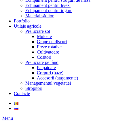
Echipament pentru struguri de masă
Echipament pentru livezi
Echipament pentru irigare
Material săditor
Portfolio
Utilaje agricole
Prelucrare sol
Mulcere
Grape cu discuri
Freze rotative
Cultivatoare
Cositori
Prelucrare pe rând
Palpatoare
Corpuri (baze)
Accesorii (atașamente)
Managementul vegetației
Stropitori
Contacte
Menu