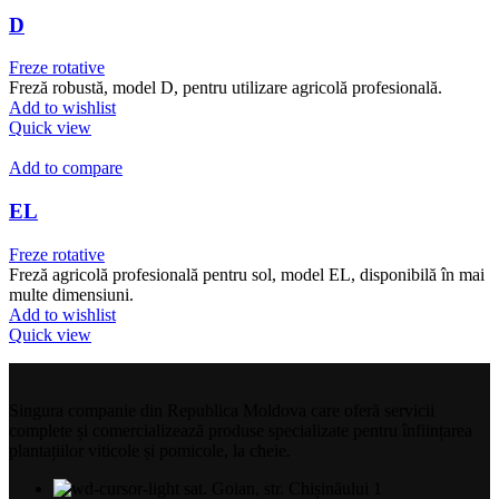
D
Freze rotative
Freză robustă, model D, pentru utilizare agricolă profesională.
Add to wishlist
Quick view
Add to compare
EL
Freze rotative
Freză agricolă profesională pentru sol, model EL, disponibilă în mai
multe dimensiuni.
Add to wishlist
Quick view
Singura companie din Republica Moldova care oferă servicii
complete și comercializează produse specializate pentru înființarea
plantațiilor viticole și pomicole, la cheie.
sat. Goian, str. Chișinăului 1