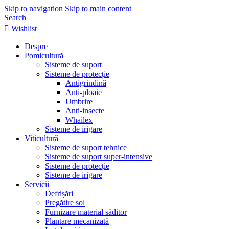
Skip to navigation
Skip to main content
Search
Wishlist
Despre
Pomicultură
Sisteme de suport
Sisteme de protecție
Antigrindină
Anti-ploaie
Umbrire
Anti-insecte
Whailex
Sisteme de irigare
Viticultură
Sisteme de suport tehnice
Sisteme de suport super-intensive
Sisteme de protecție
Sisteme de irigare
Servicii
Defrișări
Pregătire sol
Furnizare material săditor
Plantare mecanizată