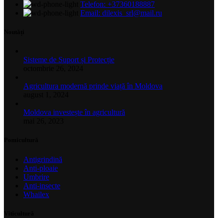
Telefon: +37360188887
Email: dilexis_srl@mail.ru
Noutăți
Sisteme de Suport și Protecție
octombrie 26, 2024
Agricultura modernă prinde viață în Moldova
august 1, 2024
Moldova investește în agricultură
mai 26, 2023
Pomicultură
Antigrindină
Anti-ploaie
Umbrire
Anti-insecte
Whailex
Viticultură