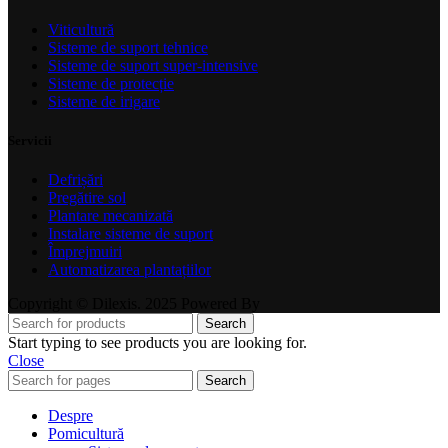
Viticultură
Sisteme de suport tehnice
Sisteme de suport super-intensive
Sisteme de protecție
Sisteme de irigare
Servicii
Defrișări
Pregătire sol
Plantare mecanizată
Instalare sisteme de suport
Împrejmuiri
Automatizarea plantațiilor
Copyright © Dilexis. 2025 Powered By
Search
Start typing to see products you are looking for.
Close
Search
Despre
Pomicultură