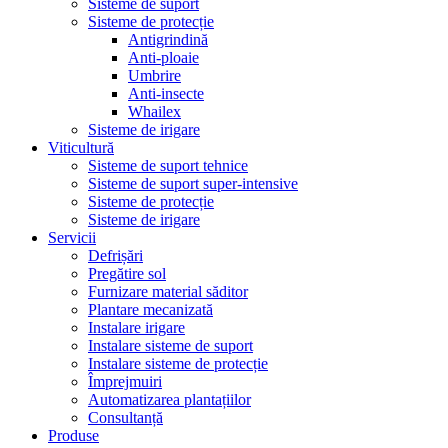
Sisteme de suport
Sisteme de protecție
Antigrindină
Anti-ploaie
Umbrire
Anti-insecte
Whailex
Sisteme de irigare
Viticultură
Sisteme de suport tehnice
Sisteme de suport super-intensive
Sisteme de protecție
Sisteme de irigare
Servicii
Defrișări
Pregătire sol
Furnizare material săditor
Plantare mecanizată
Instalare irigare
Instalare sisteme de suport
Instalare sisteme de protecție
Împrejmuiri
Automatizarea plantațiilor
Consultanță
Produse