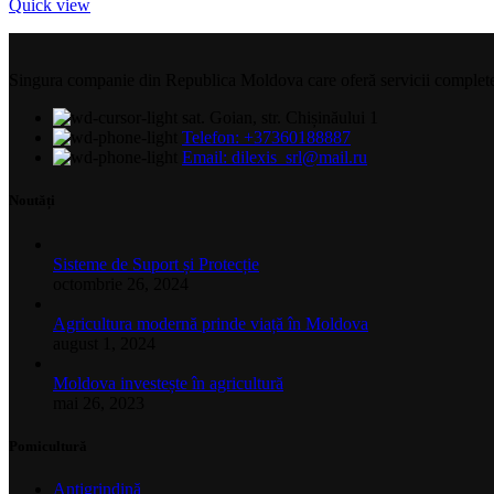
Quick view
Singura companie din Republica Moldova care oferă servicii complete și 
sat. Goian, str. Chișinăului 1
Telefon: +37360188887
Email: dilexis_srl@mail.ru
Noutăți
Sisteme de Suport și Protecție
octombrie 26, 2024
Agricultura modernă prinde viață în Moldova
august 1, 2024
Moldova investește în agricultură
mai 26, 2023
Pomicultură
Antigrindină