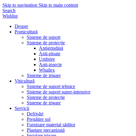
Skip to navigation
Skip to main content
Search
Wishlist
Despre
Pomicultură
Sisteme de suport
Sisteme de protecție
Antigrindină
Anti-ploaie
Umbrire
Anti-insecte
Whailex
Sisteme de irigare
Viticultură
Sisteme de suport tehnice
Sisteme de suport super-intensive
Sisteme de protecție
Sisteme de irigare
Servicii
Defrișări
Pregătire sol
Furnizare material săditor
Plantare mecanizată
Instalare irigare