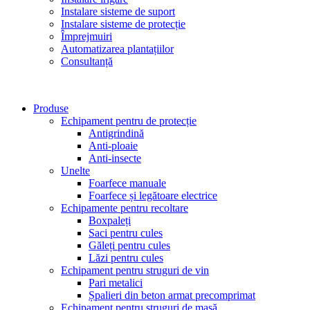
Instalare sisteme de suport
Instalare sisteme de protecție
Împrejmuiri
Automatizarea plantațiilor
Consultanță
Produse
Echipament pentru de protecție
Antigrindină
Anti-ploaie
Anti-insecte
Unelte
Foarfece manuale
Foarfece și legătoare electrice
Echipamente pentru recoltare
Boxpaleți
Saci pentru cules
Găleți pentru cules
Lăzi pentru cules
Echipament pentru struguri de vin
Pari metalici
Șpalieri din beton armat precomprimat
Echipament pentru struguri de masă