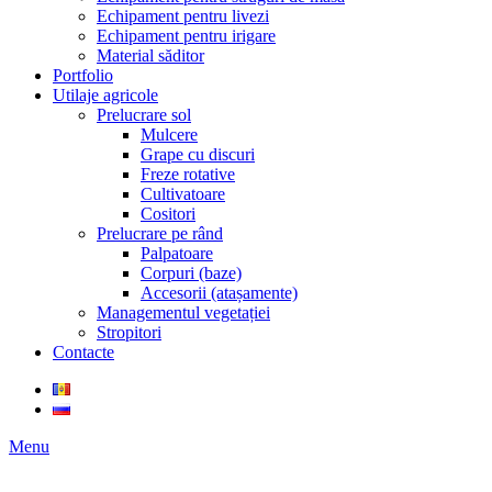
Echipament pentru livezi
Echipament pentru irigare
Material săditor
Portfolio
Utilaje agricole
Prelucrare sol
Mulcere
Grape cu discuri
Freze rotative
Cultivatoare
Cositori
Prelucrare pe rând
Palpatoare
Corpuri (baze)
Accesorii (atașamente)
Managementul vegetației
Stropitori
Contacte
Menu