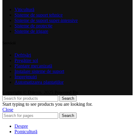
Viticultură
Sisteme de suport tehnice
Sisteme de suport super-intensive
Sisteme de protecție
Sisteme de irigare
Servicii
Defrișări
Pregătire sol
Plantare mecanizată
Instalare sisteme de suport
Împrejmuiri
Automatizarea plantațiilor
Copyright © Dilexis. 2025 Powered By
Search
Start typing to see products you are looking for.
Close
Search
Despre
Pomicultură