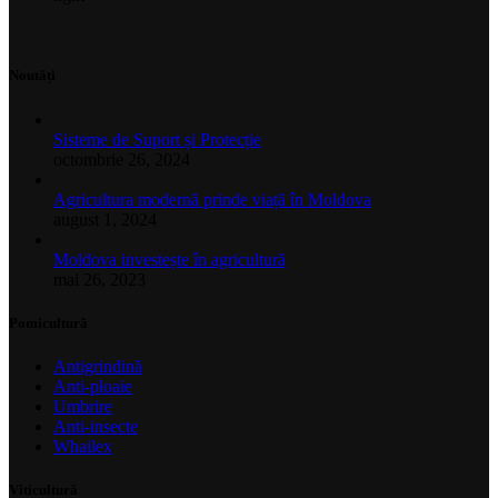
Noutăți
Sisteme de Suport și Protecție
octombrie 26, 2024
Agricultura modernă prinde viață în Moldova
august 1, 2024
Moldova investește în agricultură
mai 26, 2023
Pomicultură
Antigrindină
Anti-ploaie
Umbrire
Anti-insecte
Whailex
Viticultură