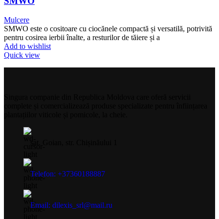
SMWO
Mulcere
SMWO este o cositoare cu ciocănele compactă și versatilă, potrivită
pentru cosirea ierbii înalte, a resturilor de tăiere și a
Add to wishlist
Quick view
Singura companie din Republica Moldova care oferă servicii
complete și comercializează produse specializate pentru înființarea
plantațiilor viticole și pomicole, la cheie.
sat. Goian, str. Chișinăului 1
Telefon: +37360188887
Email: dilexis_srl@mail.ru