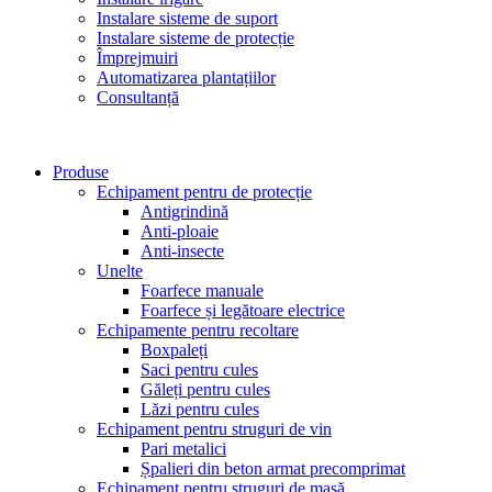
Instalare sisteme de suport
Instalare sisteme de protecție
Împrejmuiri
Automatizarea plantațiilor
Consultanță
Produse
Echipament pentru de protecție
Antigrindină
Anti-ploaie
Anti-insecte
Unelte
Foarfece manuale
Foarfece și legătoare electrice
Echipamente pentru recoltare
Boxpaleți
Saci pentru cules
Găleți pentru cules
Lăzi pentru cules
Echipament pentru struguri de vin
Pari metalici
Șpalieri din beton armat precomprimat
Echipament pentru struguri de masă