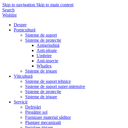
Skip to navigation
Skip to main content
Search
Wishlist
Despre
Pomicultură
Sisteme de suport
Sisteme de protecție
Antigrindină
Anti-ploaie
Umbrire
Anti-insecte
Whailex
Sisteme de irigare
Viticultură
Sisteme de suport tehnice
Sisteme de suport super-intensive
Sisteme de protecție
Sisteme de irigare
Servicii
Defrișări
Pregătire sol
Furnizare material săditor
Plantare mecanizată
Instalare irigare