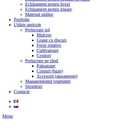
Echipament pentru livezi
Echipament pentru irigare
Material săditor
Portfolio
Utilaje agricole
Prelucrare sol
Mulcere
Grape cu discuri
Freze rotative
Cultivatoare
Cositori
Prelucrare pe rând
Palpatoare
Corpuri (baze)
Accesorii (atașamente)
Managementul vegetației
Stropitori
Contacte
Menu