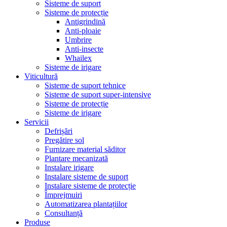
Sisteme de suport
Sisteme de protecție
Antigrindină
Anti-ploaie
Umbrire
Anti-insecte
Whailex
Sisteme de irigare
Viticultură
Sisteme de suport tehnice
Sisteme de suport super-intensive
Sisteme de protecție
Sisteme de irigare
Servicii
Defrișări
Pregătire sol
Furnizare material săditor
Plantare mecanizată
Instalare irigare
Instalare sisteme de suport
Instalare sisteme de protecție
Împrejmuiri
Automatizarea plantațiilor
Consultanță
Produse