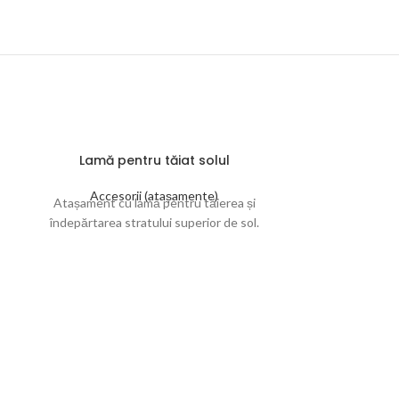
Lamă pentru tăiat solul
Accesorii (atașamente)
Atașament cu lamă pentru tăierea și
îndepărtarea stratului superior de sol.
Multicl