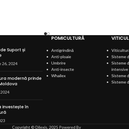
POMICULTURĂ
VITICU
de Suport și
Antigrindină
Viticultur
e
Anti-ploaie
Sisteme d
Umbrire
Sisteme d
e 26, 2024
Anti-insecte
intensive
Whailex
Sisteme d
tura modernă prinde
Sisteme d
 Moldova
 2024
 investește în
ură
023
Copyright © Dilexis. 2025 Powered By