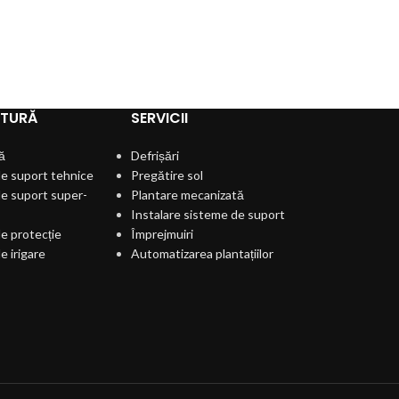
Acceso
Sistem aut
buruienilor din
LTURĂ
SERVICII
ă
Defrișări
e suport tehnice
Pregătire sol
e suport super-
Plantare mecanizată
Instalare sisteme de suport
e protecție
Împrejmuiri
e irigare
Automatizarea plantațiilor