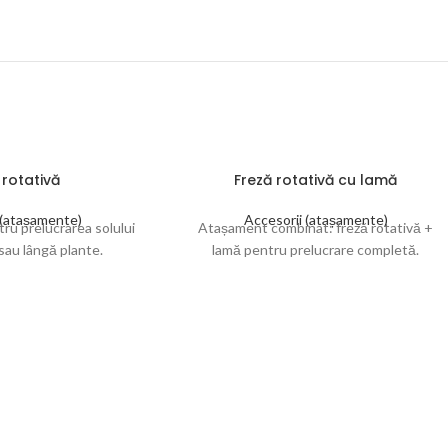
 rotativă
Freză rotativă cu lamă
 (atașamente)
Accesorii (atașamente)
tru prelucrarea solului
Atașament combinat: freză rotativă +
 sau lângă plante.
lamă pentru prelucrare completă.