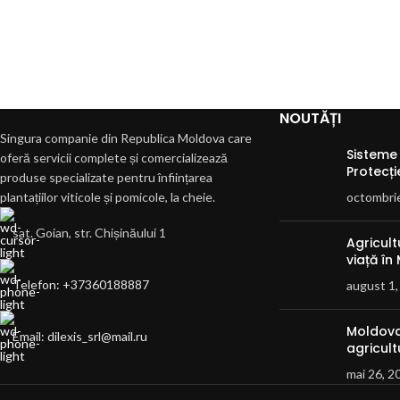
NOUTĂȚI
Singura companie din Republica Moldova care
Sisteme 
oferă servicii complete și comercializează
Protecți
produse specializate pentru înființarea
plantațiilor viticole și pomicole, la cheie.
octombri
sat. Goian, str. Chișinăului 1
Agricul
viață în
Telefon: +37360188887
august 1,
Moldova
Email: dilexis_srl@mail.ru
agricult
mai 26, 2