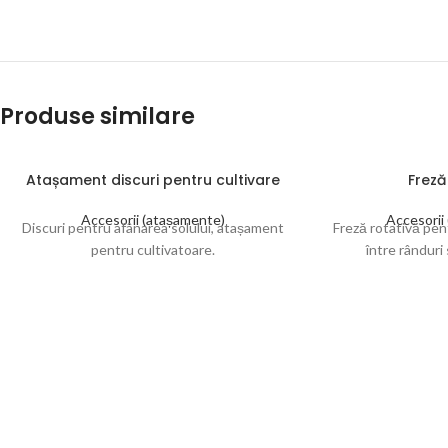
Produse similare
Atașament discuri pentru cultivare
Freză
Accesorii (atașamente)
Accesorii
Discuri pentru afânarea solului, atașament
Freză rotativă pen
pentru cultivatoare.
între rânduri