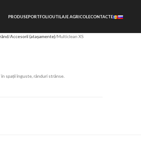
PRODUSE
PORTFOLIO
UTILAJE AGRICOLE
CONTACTE
 rând
Accesorii (atașamente)
Multiclean XS
n spații înguste, rânduri strânse.