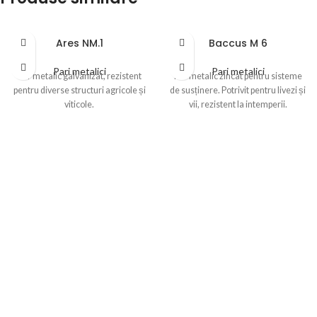
Ares NM.1
Baccus M 6
Pari metalici
Pari metalici
Par metalic galvanizat, rezistent
Par metalic zincat pentru sisteme
pentru diverse structuri agricole și
de susținere. Potrivit pentru livezi și
viticole.
vii, rezistent la intemperii.