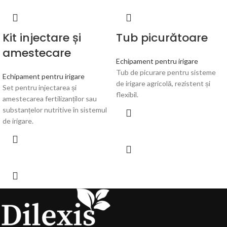
Kit injectare și
Tub picurătoare
amestecare
Echipament pentru irigare
Tub de picurare pentru sisteme
Echipament pentru irigare
de irigare agricolă, rezistent și
Set pentru injectarea și
flexibil.
amestecarea fertilizanților sau
substanțelor nutritive în sistemul
de irigare.