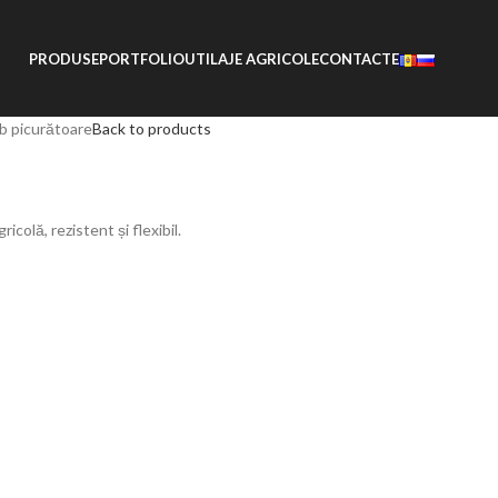
PRODUSE
PORTFOLIO
UTILAJE AGRICOLE
CONTACTE
b picurătoare
Back to products
colă, rezistent și flexibil.