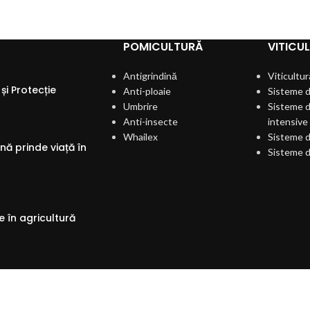
POMICULTURĂ
VITICU
Antigrindină
Viticultur
și Protecție
Anti-ploaie
Sisteme d
Umbrire
Sisteme d
Anti-insecte
intensive
Whailex
Sisteme d
ă prinde viață în
Sisteme d
 în agricultură