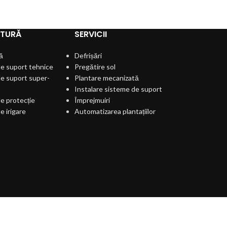
LTURĂ
SERVICII
ă
Defrișări
e suport tehnice
Pregătire sol
e suport super-
Plantare mecanizată
Instalare sisteme de suport
e protecție
Împrejmuiri
e irigare
Automatizarea plantațiilor