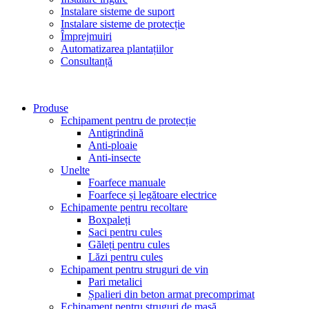
Instalare sisteme de suport
Instalare sisteme de protecție
Împrejmuiri
Automatizarea plantațiilor
Consultanță
Produse
Echipament pentru de protecție
Antigrindină
Anti-ploaie
Anti-insecte
Unelte
Foarfece manuale
Foarfece și legătoare electrice
Echipamente pentru recoltare
Boxpaleți
Saci pentru cules
Găleți pentru cules
Lăzi pentru cules
Echipament pentru struguri de vin
Pari metalici
Șpalieri din beton armat precomprimat
Echipament pentru struguri de masă