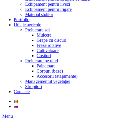
Echipament pentru livezi
Echipament pentru irigare
Material săditor
Portfolio
Utilaje agricole
Prelucrare sol
Mulcere
Grape cu discuri
Freze rotative
Cultivatoare
Cositori
Prelucrare pe rând
Palpatoare
Corpuri (baze)
Accesorii (atașamente)
Managementul vegetației
Stropitori
Contacte
Menu