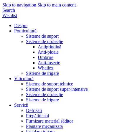
Skip to navigation
Skip to main content
Search
Wishlist
Despre
Pomicultură
Sisteme de suport
Sisteme de protecție
Antigrindină
Anti-ploaie
Umbrire
Anti-insecte
Whailex
Sisteme de irigare
Viticultură
Sisteme de suport tehnice
Sisteme de suport super-intensive
Sisteme de protecție
Sisteme de irigare
Servicii
Defrișări
Pregătire sol
Furnizare material săditor
Plantare mecanizată
Instalare irigare