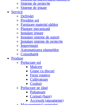
Sisteme de protecție
Sisteme de irigare
Servicii
Defrișări
Pregătire sol
Furnizare material săditor
Plantare mecanizată
Instalare irigare
Instalare sisteme de suport
Instalare sisteme de protecție
Împrejmuiri
Automatizarea plantațiilor
Consultanță
Produse
Prelucrare sol
Mulcere
Grape cu discuri
Freze rotative
Cultivatoare
Cositori
Prelucrare pe rând
Palpatoare
Corpuri (baze)
Accesorii (atașamente)
Managementul vegetației