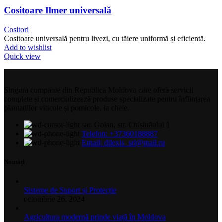
Cositoare Ilmer universală
Cositori
Cositoare universală pentru livezi, cu tăiere uniformă și eficientă.
Add to wishlist
Quick view
Singura companie din Republica Moldova care oferă servicii
complete și comercializează produse specializate pentru înființarea
plantațiilor viticole și pomicole, la cheie.
sat. Goian, str. Chișinăului 1
Telefon: +37360188887
Email: dilexis_srl@mail.ru
Noutăți
Sisteme de Suport și Protecție
octombrie 26, 2024
Agricultura modernă prinde viață în Moldova