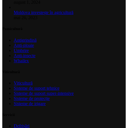
august 1, 2024
Moldova investește în agricultură
mai 26, 2023
Pomicultură
Antigrindină
Anti-ploaie
Umbrire
Anti-insecte
Whailex
Viticultură
Viticultură
Sisteme de suport tehnice
Sisteme de suport super-intensive
Sisteme de protecție
Sisteme de irigare
Servicii
Defrișări