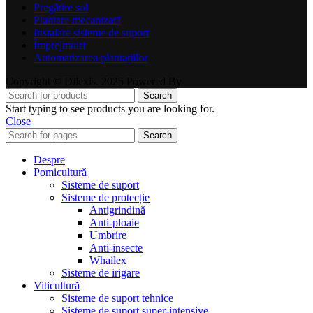
Pregătire sol
Plantare mecanizată
Instalare sisteme de suport
Împrejmuiri
Automatizarea plantațiilor
Copyright © Dilexis. 2025 Powered By
Search
Start typing to see products you are looking for.
Close
Search
Despre
Pomicultură
Sisteme de suport
Sisteme de protecție
Antigrindină
Anti-ploaie
Umbrire
Anti-insecte
Whailex
Sisteme de irigare
Viticultură
Sisteme de suport tehnice
Sisteme de suport super-intensive