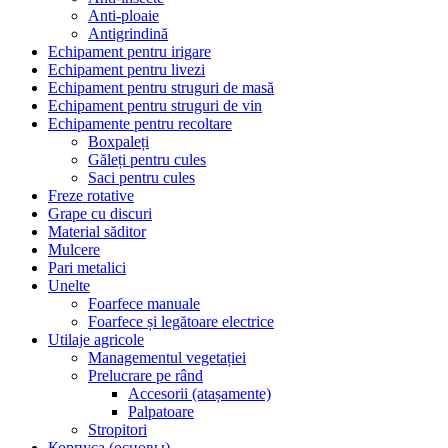
Anti-ploaie
Antigrindină
Echipament pentru irigare
Echipament pentru livezi
Echipament pentru struguri de masă
Echipament pentru struguri de vin
Echipamente pentru recoltare
Boxpaleți
Găleți pentru cules
Saci pentru cules
Freze rotative
Grape cu discuri
Material săditor
Mulcere
Pari metalici
Unelte
Foarfece manuale
Foarfece și legătoare electrice
Utilaje agricole
Managementul vegetației
Prelucrare pe rând
Accesorii (atașamente)
Palpatoare
Stropitori
Корпуса (основы)