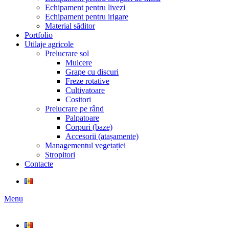
Echipament pentru livezi
Echipament pentru irigare
Material săditor
Portfolio
Utilaje agricole
Prelucrare sol
Mulcere
Grape cu discuri
Freze rotative
Cultivatoare
Cositori
Prelucrare pe rând
Palpatoare
Corpuri (baze)
Accesorii (atașamente)
Managementul vegetației
Stropitori
Contacte
Menu