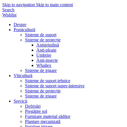
Skip to navigation
Skip to main content
Search
Wishlist
Despre
Pomicultură
Sisteme de suport
Sisteme de protecție
Antigrindină
Anti-ploaie
Umbrire
Anti-insecte
Whailex
Sisteme de irigare
Viticultură
Sisteme de suport tehnice
Sisteme de suport super-intensive
Sisteme de protecție
Sisteme de irigare
Servicii
Defrișări
Pregătire sol
Furnizare material săditor
Plantare mecanizată
Instalare irigare