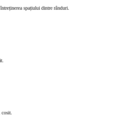
întreținerea spațiului dintre rânduri.
t.
 cosit.