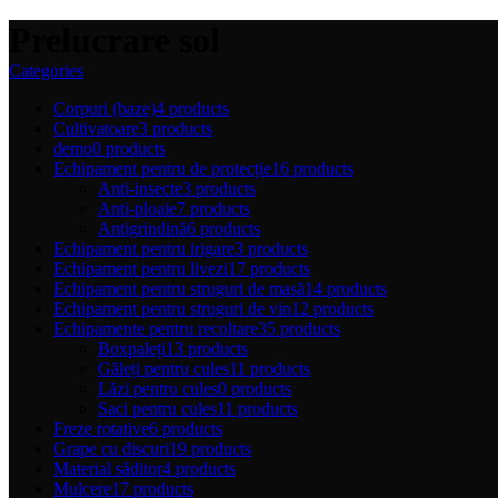
Prelucrare sol
Categories
Corpuri (baze)
4 products
Cultivatoare
3 products
demo
0 products
Echipament pentru de protecție
16 products
Anti-insecte
3 products
Anti-ploaie
7 products
Antigrindină
6 products
Echipament pentru irigare
3 products
Echipament pentru livezi
17 products
Echipament pentru struguri de masă
14 products
Echipament pentru struguri de vin
12 products
Echipamente pentru recoltare
35 products
Boxpaleți
13 products
Găleți pentru cules
11 products
Lăzi pentru cules
0 products
Saci pentru cules
11 products
Freze rotative
6 products
Grape cu discuri
19 products
Material săditor
4 products
Mulcere
17 products