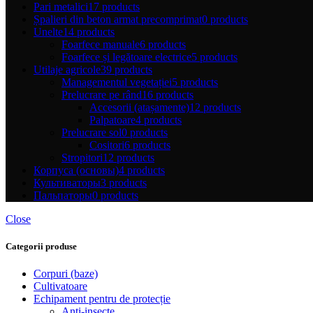
Pari metalici
17 products
Șpalieri din beton armat precomprimat
0 products
Unelte
14 products
Foarfece manuale
6 products
Foarfece și legătoare electrice
5 products
Utilaje agricole
39 products
Managementul vegetației
5 products
Prelucrare pe rând
16 products
Accesorii (atașamente)
12 products
Palpatoare
4 products
Prelucrare sol
0 products
Cositori
6 products
Stropitori
12 products
Корпуса (основы)
4 products
Культиваторы
3 products
Пальпаторы
0 products
Close
Categorii produse
Corpuri (baze)
Cultivatoare
Echipament pentru de protecție
Anti-insecte