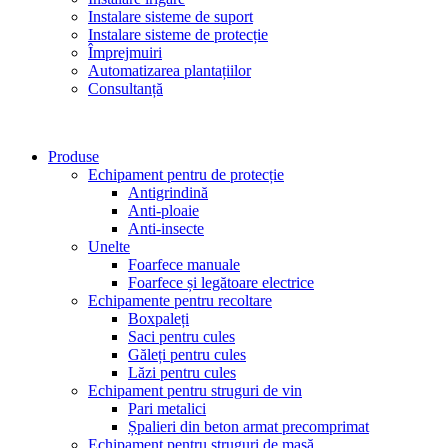
Instalare sisteme de suport
Instalare sisteme de protecție
Împrejmuiri
Automatizarea plantațiilor
Consultanță
Produse
Echipament pentru de protecție
Antigrindină
Anti-ploaie
Anti-insecte
Unelte
Foarfece manuale
Foarfece și legătoare electrice
Echipamente pentru recoltare
Boxpaleți
Saci pentru cules
Găleți pentru cules
Lăzi pentru cules
Echipament pentru struguri de vin
Pari metalici
Șpalieri din beton armat precomprimat
Echipament pentru struguri de masă