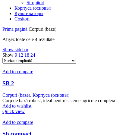
Stropitori
Корпуса (основы)
Культиваторы
Cositori
Prima pagină
Corpuri (baze)
Afișez toate cele 4 rezultate
Show sidebar
Show
9
12
18
24
Add to compare
SB 2
Corpuri (baze)
,
Корпуса (основы)
Corp de bază robust, ideal pentru sisteme agricole complexe.
Add to wishlist
Quick view
Add to compare
Sb compact