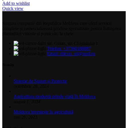
Add to wishlist
Quick view
Singura companie din Republica Moldova care oferă servicii
complete și comercializează produse specializate pentru înființarea
plantațiilor viticole și pomicole, la cheie.
sat. Goian, str. Chișinăului 1
Telefon: +37360188887
Email: dilexis_srl@mail.ru
Noutăți
Sisteme de Suport și Protecție
octombrie 26, 2024
Agricultura modernă prinde viață în Moldova
august 1, 2024
Moldova investește în agricultură
mai 26, 2023