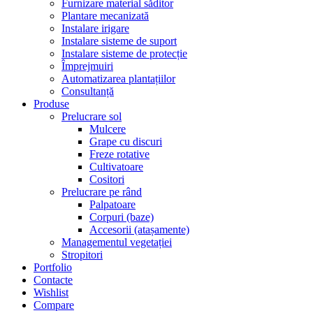
Furnizare material săditor
Plantare mecanizată
Instalare irigare
Instalare sisteme de suport
Instalare sisteme de protecție
Împrejmuiri
Automatizarea plantațiilor
Consultanță
Produse
Prelucrare sol
Mulcere
Grape cu discuri
Freze rotative
Cultivatoare
Cositori
Prelucrare pe rând
Palpatoare
Corpuri (baze)
Accesorii (atașamente)
Managementul vegetației
Stropitori
Portfolio
Contacte
Wishlist
Compare