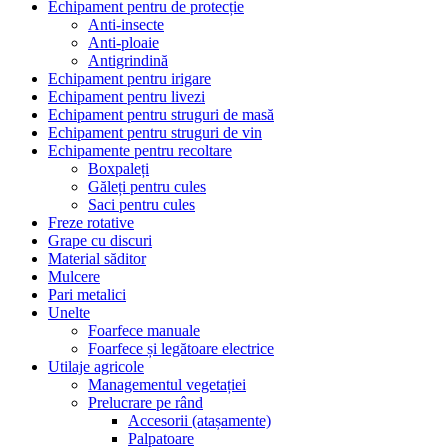
Echipament pentru de protecție
Anti-insecte
Anti-ploaie
Antigrindină
Echipament pentru irigare
Echipament pentru livezi
Echipament pentru struguri de masă
Echipament pentru struguri de vin
Echipamente pentru recoltare
Boxpaleți
Găleți pentru cules
Saci pentru cules
Freze rotative
Grape cu discuri
Material săditor
Mulcere
Pari metalici
Unelte
Foarfece manuale
Foarfece și legătoare electrice
Utilaje agricole
Managementul vegetației
Prelucrare pe rând
Accesorii (atașamente)
Palpatoare