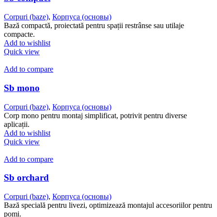
Corpuri (baze)
,
Корпуса (основы)
Bază compactă, proiectată pentru spații restrânse sau utilaje
compacte.
Add to wishlist
Quick view
Add to compare
Sb mono
Corpuri (baze)
,
Корпуса (основы)
Corp mono pentru montaj simplificat, potrivit pentru diverse
aplicații.
Add to wishlist
Quick view
Add to compare
Sb orchard
Corpuri (baze)
,
Корпуса (основы)
Bază specială pentru livezi, optimizează montajul accesoriilor pentru
pomi.