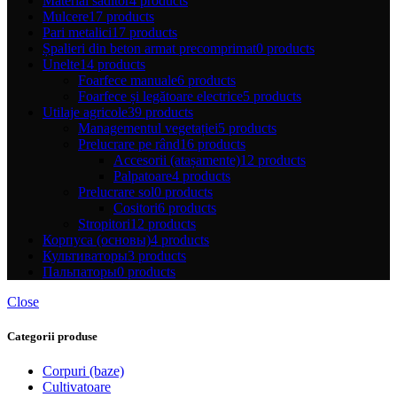
Material săditor
4 products
Mulcere
17 products
Pari metalici
17 products
Șpalieri din beton armat precomprimat
0 products
Unelte
14 products
Foarfece manuale
6 products
Foarfece și legătoare electrice
5 products
Utilaje agricole
39 products
Managementul vegetației
5 products
Prelucrare pe rând
16 products
Accesorii (atașamente)
12 products
Palpatoare
4 products
Prelucrare sol
0 products
Cositori
6 products
Stropitori
12 products
Корпуса (основы)
4 products
Культиваторы
3 products
Пальпаторы
0 products
Close
Categorii produse
Corpuri (baze)
Cultivatoare