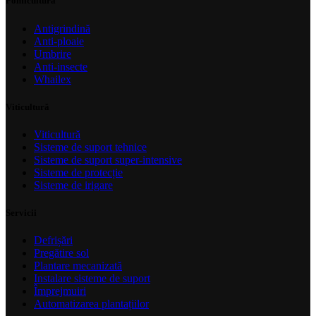
Pomicultură
Antigrindină
Anti-ploaie
Umbrire
Anti-insecte
Whailex
Viticultură
Viticultură
Sisteme de suport tehnice
Sisteme de suport super-intensive
Sisteme de protecție
Sisteme de irigare
Servicii
Defrișări
Pregătire sol
Plantare mecanizată
Instalare sisteme de suport
Împrejmuiri
Automatizarea plantațiilor