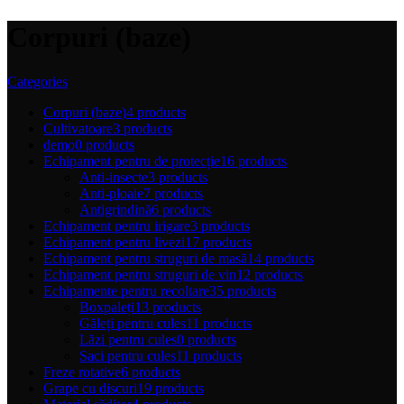
Corpuri (baze)
Categories
Corpuri (baze)
4 products
Cultivatoare
3 products
demo
0 products
Echipament pentru de protecție
16 products
Anti-insecte
3 products
Anti-ploaie
7 products
Antigrindină
6 products
Echipament pentru irigare
3 products
Echipament pentru livezi
17 products
Echipament pentru struguri de masă
14 products
Echipament pentru struguri de vin
12 products
Echipamente pentru recoltare
35 products
Boxpaleți
13 products
Găleți pentru cules
11 products
Lăzi pentru cules
0 products
Saci pentru cules
11 products
Freze rotative
6 products
Grape cu discuri
19 products