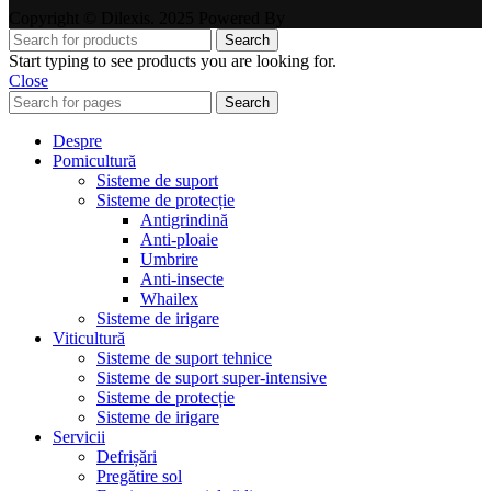
Copyright © Dilexis. 2025 Powered By
Search
Start typing to see products you are looking for.
Close
Search
Despre
Pomicultură
Sisteme de suport
Sisteme de protecție
Antigrindină
Anti-ploaie
Umbrire
Anti-insecte
Whailex
Sisteme de irigare
Viticultură
Sisteme de suport tehnice
Sisteme de suport super-intensive
Sisteme de protecție
Sisteme de irigare
Servicii
Defrișări
Pregătire sol