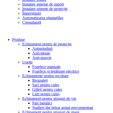
Instalare sisteme de suport
Instalare sisteme de protecție
Împrejmuiri
Automatizarea plantațiilor
Consultanță
Produse
Echipament pentru de protecție
Antigrindină
Anti-ploaie
Anti-insecte
Unelte
Foarfece manuale
Foarfece și legătoare electrice
Echipamente pentru recoltare
Boxpaleți
Saci pentru cules
Găleți pentru cules
Lăzi pentru cules
Echipament pentru struguri de vin
Pari metalici
Șpalieri din beton armat precomprimat
Echipament pentru struguri de masă