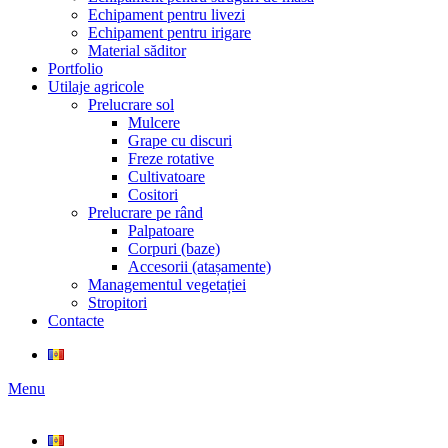
Echipament pentru livezi
Echipament pentru irigare
Material săditor
Portfolio
Utilaje agricole
Prelucrare sol
Mulcere
Grape cu discuri
Freze rotative
Cultivatoare
Cositori
Prelucrare pe rând
Palpatoare
Corpuri (baze)
Accesorii (atașamente)
Managementul vegetației
Stropitori
Contacte
Menu