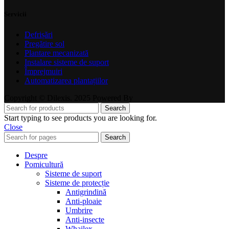
Servicii
Defrișări
Pregătire sol
Plantare mecanizată
Instalare sisteme de suport
Împrejmuiri
Automatizarea plantațiilor
Copyright © Dilexis. 2025 Powered By
Search
Start typing to see products you are looking for.
Close
Search
Despre
Pomicultură
Sisteme de suport
Sisteme de protecție
Antigrindină
Anti-ploaie
Umbrire
Anti-insecte
Whailex