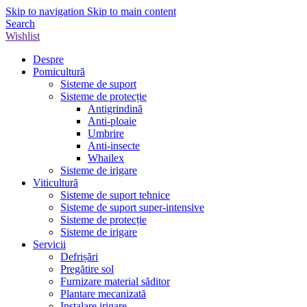
Skip to navigation
Skip to main content
Search
Wishlist
Despre
Pomicultură
Sisteme de suport
Sisteme de protecție
Antigrindină
Anti-ploaie
Umbrire
Anti-insecte
Whailex
Sisteme de irigare
Viticultură
Sisteme de suport tehnice
Sisteme de suport super-intensive
Sisteme de protecție
Sisteme de irigare
Servicii
Defrișări
Pregătire sol
Furnizare material săditor
Plantare mecanizată
Instalare irigare