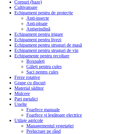
Corpuri (baze)
Cultivatoare
Echipament pentru de protecție
Anti-insecte
Anti-ploaie
Antigrindină
Echipament pentru irigare
Echipament pentru livezi
Echipament pentru struguri de masă
Echipament pentru struguri de vin
Echipamente pentru recoltare
Boxpaleți
Găleți pentru cules
Saci pentru cules
Freze rotative
Grape cu discuri
Material săditor
Mulcere
Pari metalici
Unelte
Foarfece manuale
Foarfece și legătoare electrice
Utilaje agricole
Managementul vegetației
Prelucrare pe rând