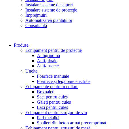
Instalare sisteme de suport
Instalare sisteme de protecție
Împrejmuiri
Automatizarea plantațiilor
Consultanță
Produse
Echipament pentru de protecție
Antigrindină
Anti-ploaie
Anti-insecte
Unelte
Foarfece manuale
Foarfece și legătoare electrice
Echipamente pentru recoltare
Boxpaleți
Saci pentru cules
Găleți pentru cules
Lăzi pentru cules
Echipament pentru struguri de vin
Pari metalici
Șpalieri din beton armat precomprimat
Echipament pentru struguri de masă