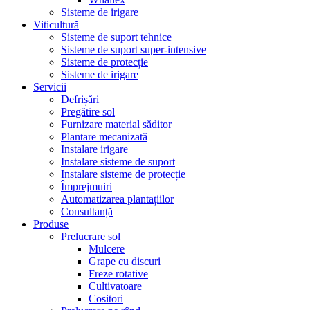
Sisteme de irigare
Viticultură
Sisteme de suport tehnice
Sisteme de suport super-intensive
Sisteme de protecție
Sisteme de irigare
Servicii
Defrișări
Pregătire sol
Furnizare material săditor
Plantare mecanizată
Instalare irigare
Instalare sisteme de suport
Instalare sisteme de protecție
Împrejmuiri
Automatizarea plantațiilor
Consultanță
Produse
Prelucrare sol
Mulcere
Grape cu discuri
Freze rotative
Cultivatoare
Cositori