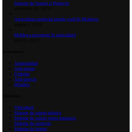
Sisteme de Suport și Protecție
octombrie 26, 2024
Agricultura modernă prinde viață în Moldova
august 1, 2024
Moldova investește în agricultură
mai 26, 2023
Pomicultură
Antigrindină
Anti-ploaie
Umbrire
Anti-insecte
Whailex
Viticultură
Viticultură
Sisteme de suport tehnice
Sisteme de suport super-intensive
Sisteme de protecție
Sisteme de irigare