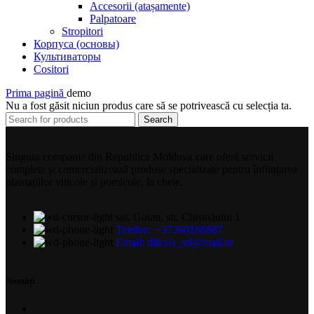
Accesorii (atașamente)
Palpatoare
Stropitori
Корпуса (основы)
Культиваторы
Cositori
Prima pagină
demo
Nu a fost găsit niciun produs care să se potrivească cu selecția ta.
Search
Singura companie din Republica Moldova care oferă servicii
complete și comercializează produse specializate pentru înființarea
plantațiilor viticole și pomicole, la cheie.
sat. Goian, str. Chișinăului 1
Telefon: +37360188887
Email: dilexis_srl@mail.ru
Noutăți