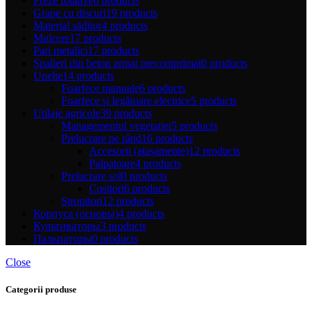
Freze rotative
6 products
Grape cu discuri
19 products
Material săditor
4 products
Mulcere
17 products
Pari metalici
17 products
Șpalieri din beton armat precomprimat
0 products
Unelte
14 products
Foarfece manuale
6 products
Foarfece și legătoare electrice
5 products
Utilaje agricole
39 products
Managementul vegetației
5 products
Prelucrare pe rând
16 products
Accesorii (atașamente)
12 products
Palpatoare
4 products
Prelucrare sol
0 products
Cositori
6 products
Stropitori
12 products
Корпуса (основы)
4 products
Культиваторы
3 products
Пальпаторы
0 products
Close
Categorii produse