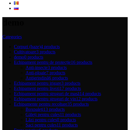
demo
Categories
Corpuri (baze)
4 products
Cultivatoare
3 products
demo
0 products
Echipament pentru de protecție
16 products
Anti-insecte
3 products
Anti-ploaie
7 products
Antigrindină
6 products
Echipament pentru irigare
3 products
Echipament pentru livezi
17 products
Echipament pentru struguri de masă
14 products
Echipament pentru struguri de vin
12 products
Echipamente pentru recoltare
35 products
Boxpaleți
13 products
Găleți pentru cules
11 products
Lăzi pentru cules
0 products
Saci pentru cules
11 products