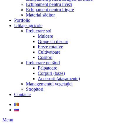
Echipament pentru livezi
Echipament pentru irigare
Material săditor
Portfolio
Utilaje agricole
Prelucrare sol
Mulcere
Grape cu discuri
Freze rotative
Cultivatoare
Cositori
Prelucrare pe rând
Palpatoare
Corpuri (baze)
Accesorii (atașamente)
Managementul vegetației
Stropitori
Contacte
Menu