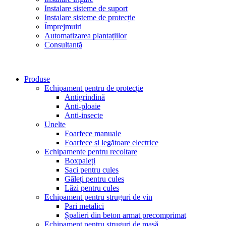
Instalare sisteme de suport
Instalare sisteme de protecție
Împrejmuiri
Automatizarea plantațiilor
Consultanță
Produse
Echipament pentru de protecție
Antigrindină
Anti-ploaie
Anti-insecte
Unelte
Foarfece manuale
Foarfece și legătoare electrice
Echipamente pentru recoltare
Boxpaleți
Saci pentru cules
Găleți pentru cules
Lăzi pentru cules
Echipament pentru struguri de vin
Pari metalici
Șpalieri din beton armat precomprimat
Echipament pentru struguri de masă