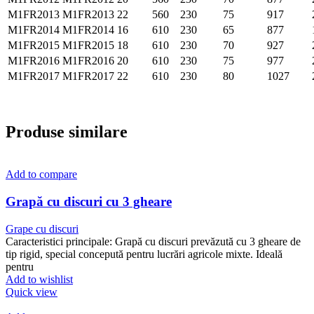
M1FR2013
M1FR2013
22
560
230
75
917
M1FR2014
M1FR2014
16
610
230
65
877
M1FR2015
M1FR2015
18
610
230
70
927
M1FR2016
M1FR2016
20
610
230
75
977
M1FR2017
M1FR2017
22
610
230
80
1027
Produse similare
Add to compare
Grapă cu discuri cu 3 gheare
Grape cu discuri
Caracteristici principale: Grapă cu discuri prevăzută cu 3 gheare de
tip rigid, special concepută pentru lucrări agricole mixte. Ideală
pentru
Add to wishlist
Quick view