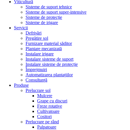
Viticultură
Sisteme de suport tehnice
Sisteme de suport super-intensive
Sisteme de protecție
Sisteme de irigare
Servicii
Defrișări
Pregătire sol
Furnizare material săditor
Plantare mecanizată
Instalare irigare
Instalare sisteme de suport
Instalare sisteme de protecție
Împrejmuiri
Automatizarea plantațiilor
Consultanță
Produse
Prelucrare sol
Mulcere
Grape cu discuri
Freze rotative
Cultivatoare
Cositori
Prelucrare pe rând
Palpatoare