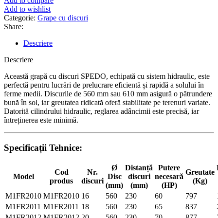
Add to compare
Add to wishlist
Categorie:
Grape cu discuri
Share:
Descriere
Descriere
Această grapă cu discuri SPEDO, echipată cu sistem hidraulic, este
perfectă pentru lucrări de prelucrare eficientă și rapidă a solului în
ferme medii. Discurile de 560 mm sau 610 mm asigură o pătrundere
bună în sol, iar greutatea ridicată oferă stabilitate pe terenuri variate.
Datorită cilindrului hidraulic, reglarea adâncimii este precisă, iar
întreținerea este minimă.
Specificații Tehnice:
Ø
Distanță
Putere
Cod
Nr.
Greutate
Model
Disc
discuri
necesară
produs
discuri
(Kg)
(mm)
(mm)
(HP)
M1FR2010
M1FR2010
16
560
230
60
797
M1FR2011
M1FR2011
18
560
230
65
837
M1FR2012
M1FR2012
20
560
230
70
877