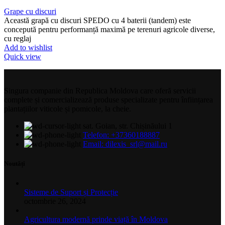
Grape cu discuri
Această grapă cu discuri SPEDO cu 4 baterii (tandem) este
concepută pentru performanță maximă pe terenuri agricole diverse,
cu reglaj
Add to wishlist
Quick view
Singura companie din Republica Moldova care oferă servicii
complete și comercializează produse specializate pentru înființarea
plantațiilor viticole și pomicole, la cheie.
sat. Goian, str. Chișinăului 1
Telefon: +37360188887
Email: dilexis_srl@mail.ru
Noutăți
Sisteme de Suport și Protecție
octombrie 26, 2024
Agricultura modernă prinde viață în Moldova