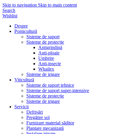
Skip to navigation
Skip to main content
Search
Wishlist
Despre
Pomicultură
Sisteme de suport
Sisteme de protecție
Antigrindină
Anti-ploaie
Umbrire
Anti-insecte
Whailex
Sisteme de irigare
Viticultură
Sisteme de suport tehnice
Sisteme de suport super-intensive
Sisteme de protecție
Sisteme de irigare
Servicii
Defrișări
Pregătire sol
Furnizare material săditor
Plantare mecanizată
Instalare irigare