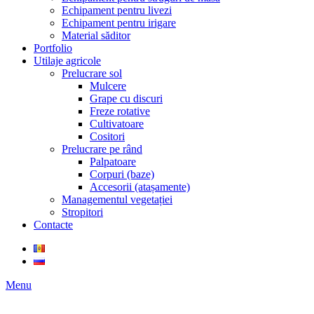
Echipament pentru livezi
Echipament pentru irigare
Material săditor
Portfolio
Utilaje agricole
Prelucrare sol
Mulcere
Grape cu discuri
Freze rotative
Cultivatoare
Cositori
Prelucrare pe rând
Palpatoare
Corpuri (baze)
Accesorii (atașamente)
Managementul vegetației
Stropitori
Contacte
Menu