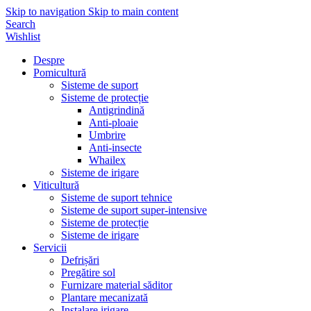
Skip to navigation
Skip to main content
Search
Wishlist
Despre
Pomicultură
Sisteme de suport
Sisteme de protecție
Antigrindină
Anti-ploaie
Umbrire
Anti-insecte
Whailex
Sisteme de irigare
Viticultură
Sisteme de suport tehnice
Sisteme de suport super-intensive
Sisteme de protecție
Sisteme de irigare
Servicii
Defrișări
Pregătire sol
Furnizare material săditor
Plantare mecanizată
Instalare irigare