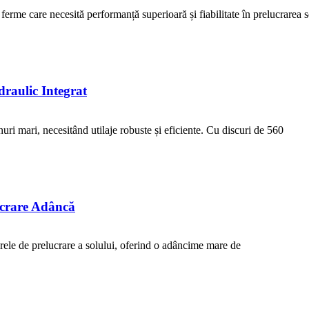
rme care necesită performanță superioară și fiabilitate în prelucrarea s
raulic Integrat
ri mari, necesitând utilaje robuste și eficiente. Cu discuri de 560
crare Adâncă
rele de prelucrare a solului, oferind o adâncime mare de