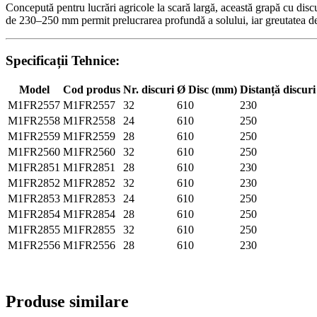
Concepută pentru lucrări agricole la scară largă, această grapă cu disc
de 230–250 mm permit prelucrarea profundă a solului, iar greutatea de
Specificații Tehnice:
Model
Cod produs
Nr. discuri
Ø Disc (mm)
Distanță discur
M1FR2557
M1FR2557
32
610
230
M1FR2558
M1FR2558
24
610
250
M1FR2559
M1FR2559
28
610
250
M1FR2560
M1FR2560
32
610
250
M1FR2851
M1FR2851
28
610
230
M1FR2852
M1FR2852
32
610
230
M1FR2853
M1FR2853
24
610
250
M1FR2854
M1FR2854
28
610
250
M1FR2855
M1FR2855
32
610
250
M1FR2556
M1FR2556
28
610
230
Produse similare