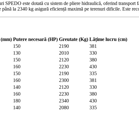
uri SPEDO este dotată cu sistem de pliere hidraulică, oferind transport 
 până la 2340 kg asigură eficiență maximă pe terenuri dificile. Este re
i (mm)
Putere necesară (HP)
Greutate (Kg)
Lățime lucru (cm)
150
2190
381
130
2010
330
150
2120
380
160
2230
430
150
2190
335
160
2300
381
140
2120
330
160
2230
380
180
2340
430
140
2080
335