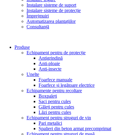
Instalare sisteme de suport
Instalare sisteme de protecție
Împrejmuiri
Automatizarea plantațiilor
Consultanță
Produse
Echipament pentru de protecție
Antigrindină
Anti-ploaie
Anti-insecte
Unelte
Foarfece manuale
Foarfece și legătoare electrice
Echipamente pentru recoltare
Boxpaleți
Saci pentru cules
Găleți pentru cules
Lăzi pentru cules
Echipament pentru struguri de vin
Pari metalici
Șpalieri din beton armat precomprimat
Echipament pentru struguri de masă