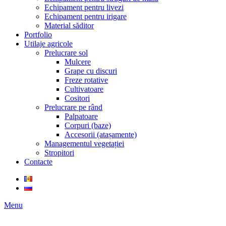
Echipament pentru livezi
Echipament pentru irigare
Material săditor
Portfolio
Utilaje agricole
Prelucrare sol
Mulcere
Grape cu discuri
Freze rotative
Cultivatoare
Cositori
Prelucrare pe rând
Palpatoare
Corpuri (baze)
Accesorii (atașamente)
Managementul vegetației
Stropitori
Contacte
Menu